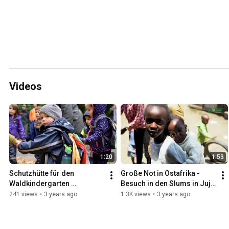
Videos
1:20
1:53
Schutzhütte für den 
Große Not in Ostafrika - 
Waldkindergarten 
Besuch in den Slums in Juja 
Zwergenmoos e. V.
II KENIA
241 views
•
3 years ago
1.3K views
•
3 years ago