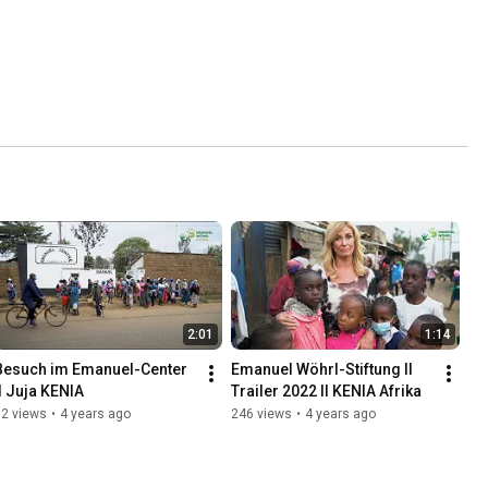
2:01
1:14
Besuch im Emanuel-Center 
Emanuel Wöhrl-Stiftung II 
II Juja KENIA
Trailer 2022 II KENIA Afrika
52 views
•
4 years ago
246 views
•
4 years ago