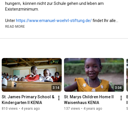
hungern,  können nicht zur Schule gehen und leben am 
Existenzminimum. 

Unter 
https://www.emanuel-woehrl-stiftung.de/
 findet Ihr alles 
über unsere Stiftungsarbeit und unsere geförderten Projekte. 
READ MORE
Vorsitzende Dagmar Wöhrl, die zusammen mit ihrem Ehemann 
nach dem Tod ihres Sohnes Emanuel die Stiftung gegründet 
hat, hilft in seinem Namen anderen Kindern im In- und Ausland.
3:14
3:04
St. James Primary School & 
St. Marys Children Home II 
Kindergarten II KENIA
Waisenhaus KENIA
810 views
•
4 years ago
137 views
•
4 years ago