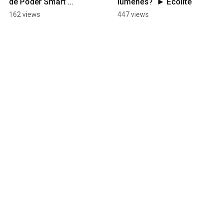
de Poder Smart 
lúmenes?  ► Ecolite
Bluetooth  | Sistema 
162 views
447 views
Magnetico🔆  ► Ecolite