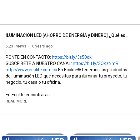
ILUMINACIÓN LED [AHORRO DE ENERGÍA y DINERO] ¿Qué es y Cómo Funciona? Ventajas, Beneficios ► Ecolite
6,231 views
10 years ago
PONTE EN CONTACTO: 
https://bit.ly/3s50okI
SUSCRÍBETE A NUESTRO CANAL: 
https://bit.ly/3OKzNmR
http://www.ecolite.com.co
 En Ecolite® tenemos los productos 
de iluminación LED que necesitas para iluminar tu proyecto, tu 
negocio, tu casa o tu oficina.

En Ecolite encontraras:

Panel LED, Bombillo LED, Bala LED, Reflector LED, Cinta LED, 
READ MORE
Bombilla LED, Tubo LED, Lámpara hermética LED, Bala de piso 
LED, Bala tipo panel LED, Luces LED, Luminarias LED, Diodo 
emisor de luz, Ahorro energía. 

Ecológico, economía, verde, energía, calentamiento global, 
medio ambiente, efecto invernadero, nuestro planeta, verde, 