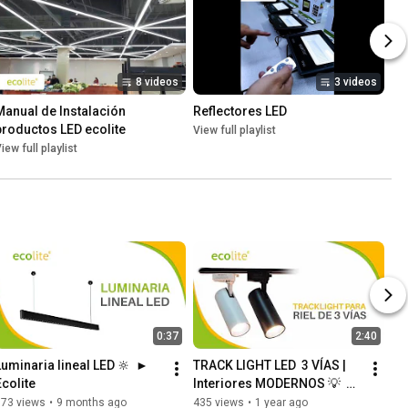
8 videos
3 videos
Manual de Instalación 
Reflectores LED
productos LED ecolite
View full playlist
iew full playlist
0:37
2:40
Luminaria lineal LED 🔆  ► 
TRACK LIGHT LED  3 VÍAS | 
Ecolite
Interiores MODERNOS 💡  ► 
Ecolite
573 views
•
9 months ago
435 views
•
1 year ago