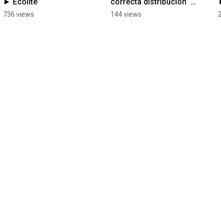
► Ecolite
correcta distribución  
► Ecolite
736 views
144 views