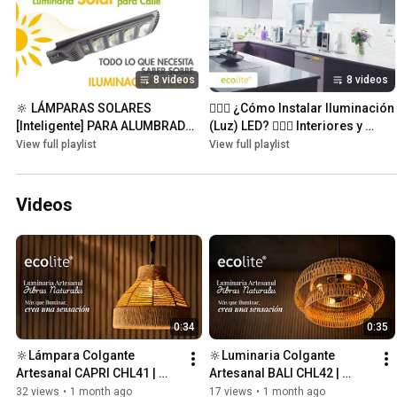
8 videos
8 videos
🔆 LÁMPARAS SOLARES 
🤷🏻‍♂️ ¿Cómo Instalar Iluminación 
[Inteligente] PARA ALUMBRADO 
(Luz) LED? 🤷🏻‍♂️ Interiores y 
PÚBLICO 🔆 Interiores y 
Exteriores de Casas, Oficinas, 
View full playlist
View full playlist
Exteriores (Paneles Solares)
Jardines, Terrazas, 
Apartamentos, Entre Otros
Videos
0:34
0:35
🔆Lámpara Colgante 
🔆Luminaria Colgante 
Artesanal CAPRI CHL41 | 
Artesanal BALI CHL42 | 
Estilo Natural y Elegante🌿 
Iluminación en Fibras 
32 views
•
1 month ago
17 views
•
1 month ago