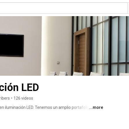
ación LED
ribers
•
126 videos
en iluminación LED. Tenemos un amplio portafolio de 
...more
erior, en diferentes aplicaciones comerciales, 
s. 