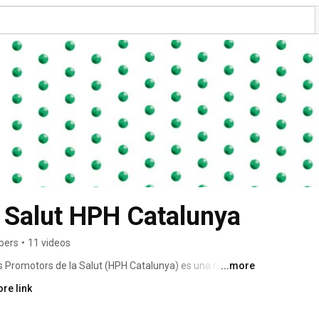
Promoció de la Salut HPH Catalunya 
ibers
•
11 videos
s Promotors de la Salut (HPH Catalunya) es una red 
...more
alán que colaboran para promover el conocimiento de las 
re link
municación entre los profesionales de la salud y 
al más saludable y tener implantado un sistema de 