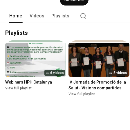
trabajo que promueva la salud en las o
Home
Videos
Playlists
Playlists
6 videos
5 videos
Webinars HPH Catalunya
IV Jornada de Promoció de la 
Salut - Visions compartides
View full playlist
View full playlist