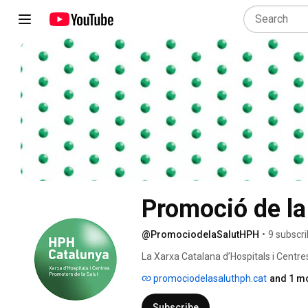
@PromociodelaSalutHPH
•
9 subscr
La Xarxa Catalana d’Hospitals i Centre
formada por centros del territorio cat
promociodelasaluthph.cat
and 1 mo
personas sobre su salud, mejorar la co
pacientes, conseguir un entorno labor
Subscribe