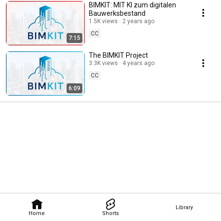
BIMKIT: MIT KI zum digitalen
Bauwerksbestand
1.5K views
2 years ago
CC
7:15
The BIMKIT Project
3.3K views
4 years ago
CC
6:09
Library
Home
Shorts