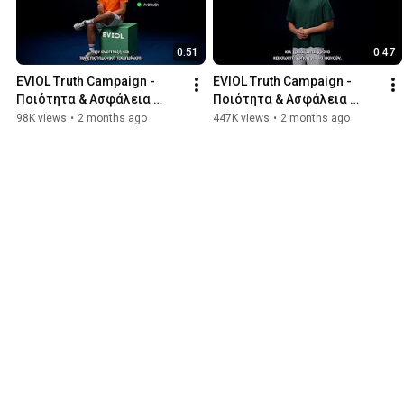
0:51
0:47
EVIOL Truth Campaign - 
EVIOL Truth Campaign - 
Ποιότητα & Ασφάλεια 
Ποιότητα & Ασφάλεια 
συμπληρωμάτων 
συμπληρωμάτων 
98K views
•
2 months ago
447K views
•
2 months ago
διατροφής
διατροφής