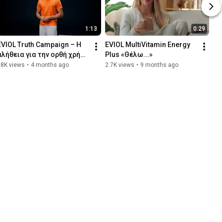
1:13
0:29
EVIOL Truth Campaign – Η 
EVIOL MultiVitamin Energy 
αλήθεια για την ορθή χρήση 
Plus «Θέλω...»
συμπληρωμάτων 
18K views
•
4 months ago
2.7K views
•
9 months ago
διατροφής