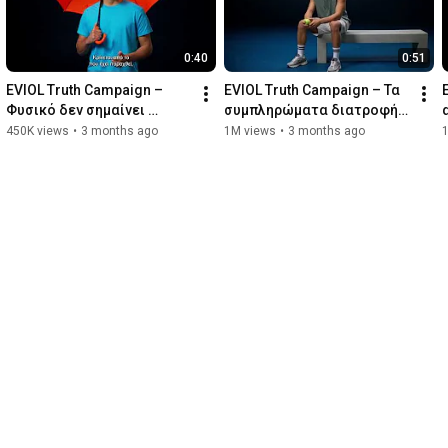
0:40
0:51
EVIOL Truth Campaign – 
EVIOL Truth Campaign – Τα 
Φυσικό δεν σημαίνει 
συμπληρώματα διατροφής 
αυτόματα και ασφαλές
δεν υποκαθιστούν μία 
450K views
•
3 months ago
1M views
•
3 months ago
ισορροπημένη δίαιτα