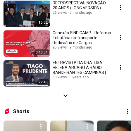
RETROSPECTIVA INOVAÇÃO
20 ANOS (LONG VERSION)
26 views
5 months ago
15:52
Conexão SINDICAMP - Reforma
Tributária no Transporte
Rodoviário de Cargas
95 views
9 months ago
3:40:54
ENTREVISTA DA DRA. LISA
HELENA ARCARO À RÁDIO
BANDEIRANTES CAMPINAS |
18.07.2023
63 views
3 years ago
22:43
Shorts