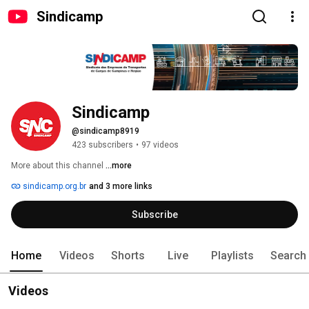
Sindicamp
Sindicamp
@sindicamp8919
423 subscribers
•
97 videos
More about this channel
...more
sindicamp.org.br
and 3 more links
Subscribe
Home
Videos
Shorts
Live
Playlists
Search
Videos