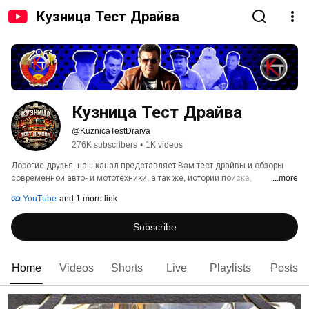
Кузница Тест Драйва
Кузница Тест Драйва
@KuznicaTestDraiva
276K subscribers
•
1K videos
Дорогие друзья, наш канал представляет Вам тест драйвы и обзоры 
современной авто- и мототехники, а так же, истории поиска, 
...more
реставрации и тест драйвы ретро автомобилей и мотоциклов. 
YouTube
and 1 more link
Subscribe
Home
Videos
Shorts
Live
Playlists
Posts