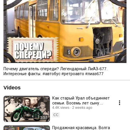
Почему двигатель спереди? Легендарный ЛиАЗ-677.
Интересные факты. #автобус #ретроавто #лиаз677
Videos
Как старый Урал объединяет
семьи. Восемь лет сыну
Диме. #деньрождения #сын
4.4K views
2 weeks ago
#moto #урал #история
CC
5:57
Продажная красавица. Волга