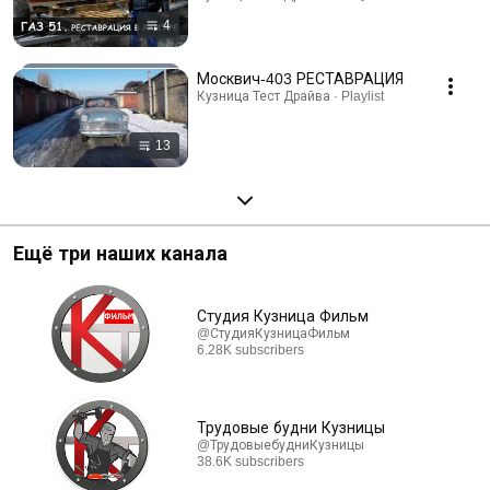
4
Москвич-403 РЕСТАВРАЦИЯ
Кузница Тест Драйва · Playlist
13
Ещё три наших канала
Студия Кузница Фильм
@СтудияКузницаФильм
6.28K subscribers
Трудовые будни Кузницы
@ТрудовыебудниКузницы
38.6K subscribers