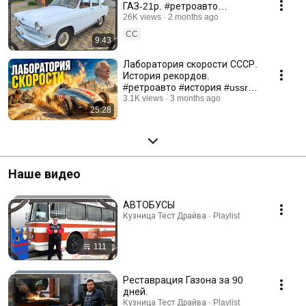
ГАЗ-21р. #ретроавто
#automobile
26K views
2 months ago
#реставрацияавтомобиля
CC
9:43
#волга #газ21
Лаборатория скорости СССР.
История рекордов.
#ретроавто #история #ussr
#ссср #проавтомобили #tram
3.1K views
3 months ago
25:28
Наше видео
АВТОБУСЫ
Кузница Тест Драйва · Playlist
111
Реставрация Газона за 90
дней.
Кузница Тест Драйва · Playlist