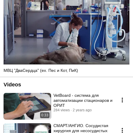
МВЦ "ДваСердца" (ex. Пес и Кот, ПиК)
Videos
VetBoard - система для
автоматизации стационаров и
ОРИТ
284 views
2 years ago
0:33
СМАРТ/АНГИО. Сосудистая
хирургия для несосудистых