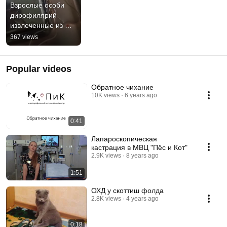
Взрослые особи 
дирофилярий 
извлеченные из 
сердца собаки
367 views
Popular videos
Обратное чихание
10K views
6 years ago
0:41
Лапароскопическая
кастрация в МВЦ "Пёс и Кот"
2.9K views
8 years ago
1:51
ОХД у скоттиш фолда
2.8K views
4 years ago
0:18