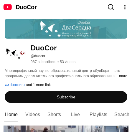
DuoCor
DuoCor
@duocor
987 subscribers
•
53 videos
Многопрофильный научно-образовательный центр «ДуоКор» — это 
программы дополнительного профессионального образования в 
...more
медицине и ветеринарии. 
duocor.ru
and 1 more link
Subscribe
Home
Videos
Shorts
Live
Playlists
Search