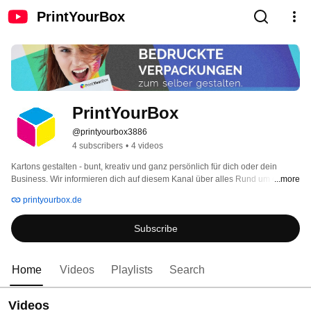
PrintYourBox
PrintYourBox
@printyourbox3886
4 subscribers
•
4 videos
Kartons gestalten - bunt, kreativ und ganz persönlich für dich oder dein 
Business. Wir informieren dich auf diesem Kanal über alles Rund um das 
...more
Thema Gestaltung deiner individuellen Verpackung. Du erhälst außerdem 
printyourbox.de
Produktinfos und Tipps zum kostengünstigen Verpacken und Versenden. 
Denn hinter dem PrintYourBox-Team stehen die Verpackungsexperten von 
Subscribe
der Wellstar-Packaging GmbH aus dem Schwarzwald - der direkte Hersteller 
von weißen, braunen und bunten Wellpappverpackungen mit und ohne 
Selbstklebeverschluss. 
Home
Videos
Playlists
Search
Videos