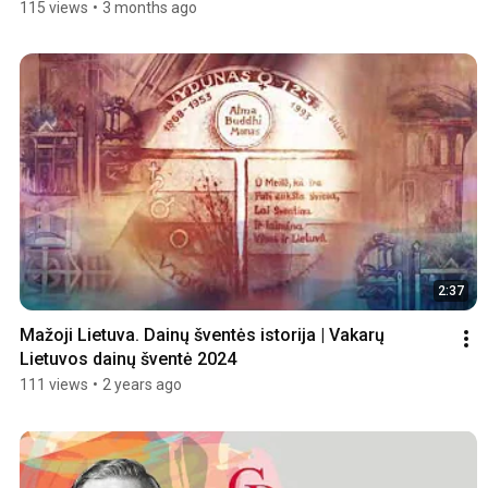
115 views
•
3 months ago
2:37
Mažoji Lietuva. Dainų šventės istorija | Vakarų 
Lietuvos dainų šventė 2024
111 views
•
2 years ago