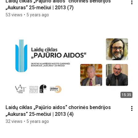
Laidų ciklas „Pajūrio aidos“ chorinės bendrijos 
„Aukuras“ 25-mečiui | 2013 (7)
53 views
•
5 years ago
15:35
Laidų ciklas „Pajūrio aidos“ chorinės bendrijos 
„Aukuras“ 25-mečiui | 2013 (4)
32 views
•
5 years ago