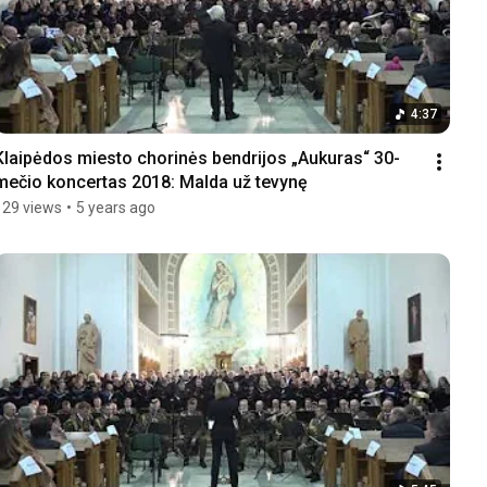
4:37
Klaipėdos miesto chorinės bendrijos „Aukuras“ 30-
mečio koncertas 2018: Malda už tevynę
129 views
•
5 years ago