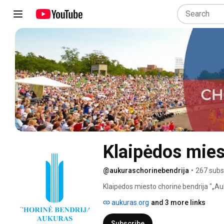
Klaipėdos mies
@aukuraschorinebendrija
•
267 subs
Klaipėdos miesto chorinė bendrija "„Auku
koncertų organizatorė bei knygų ir nat
aukuras.org
and 3 more links
Subscribe