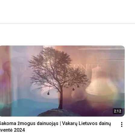
2:12
Sakoma žmogus dainuojąs | Vakarų Lietuvos dainų 
šventė 2024