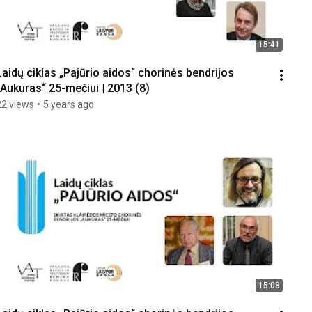
15:41
Laidų ciklas „Pajūrio aidos“ chorinės bendrijos 
„Aukuras“ 25-mečiui | 2013 (8)
22 views
•
5 years ago
15:08