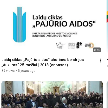
0:24
Laidų ciklas „Pajūrio aidos“ chorinės bendrijos 
„Aukuras“ 25-mečiui | 2013 (anonsas)
39 views
•
5 years ago