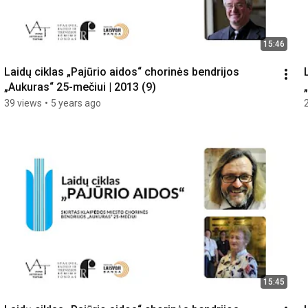
15:46
Laidų ciklas „Pajūrio aidos“ chorinės bendrijos 
„Aukuras“ 25-mečiui | 2013 (9)
39 views
•
5 years ago
15:45