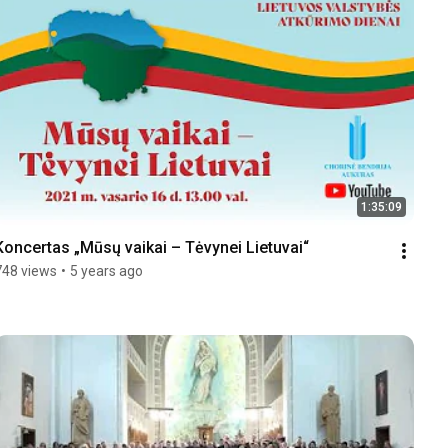
1:35:09
Koncertas „Mūsų vaikai – Tėvynei Lietuvai“
748 views
•
5 years ago