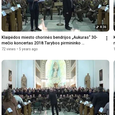
8:36
Klaipėdos miesto chorinės bendrijos „Aukuras“ 30-
mečio koncertas 2018:Tarybos pirmininko 
sveikinimas
72 views
•
5 years ago