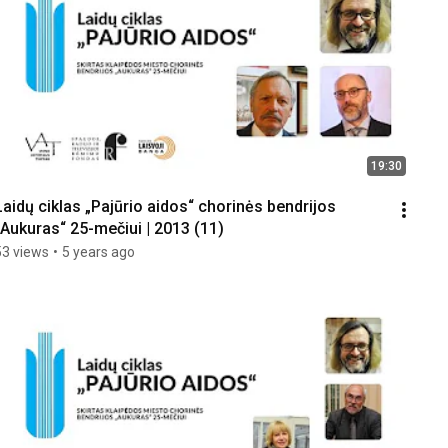
19:30
Laidų ciklas „Pajūrio aidos“ chorinės bendrijos 
„Aukuras“ 25-mečiui | 2013 (11)
53 views
•
5 years ago