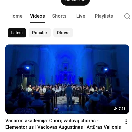
Home
Videos
Shorts
Live
Playlists
Latest
Popular
Oldest
7:41
Vasaros akademija: Chorų vadovų choras - 
Elementorius | Vaclovas Augustinas | Artūras Valionis