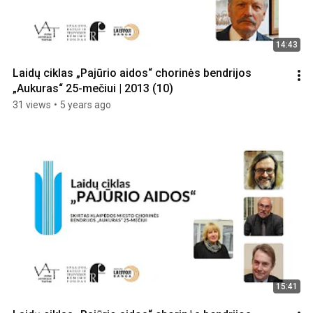
14:43
Laidų ciklas „Pajūrio aidos“ chorinės bendrijos 
„Aukuras“ 25-mečiui | 2013 (10)
31 views
•
5 years ago
15:41