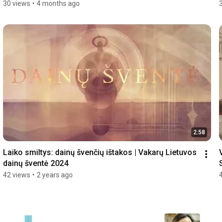
30 views
•
4 months ago
2:58
Laiko smiltys: dainų švenčių ištakos | Vakarų Lietuvos 
dainų šventė 2024
42 views
•
2 years ago