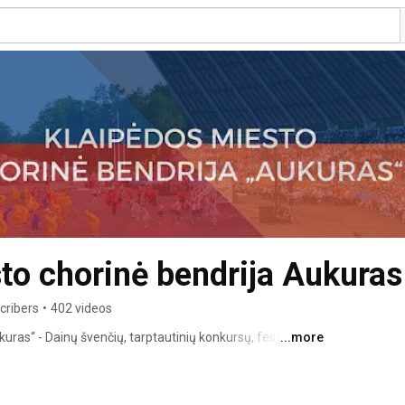
to chorinė bendrija Aukuras
cribers
•
402 videos
ras“ - Dainų švenčių, tarptautinių konkursų, festivalių ir 
...more
ų leidėja Vakarų Lietuvoje nuo 1988 m. 