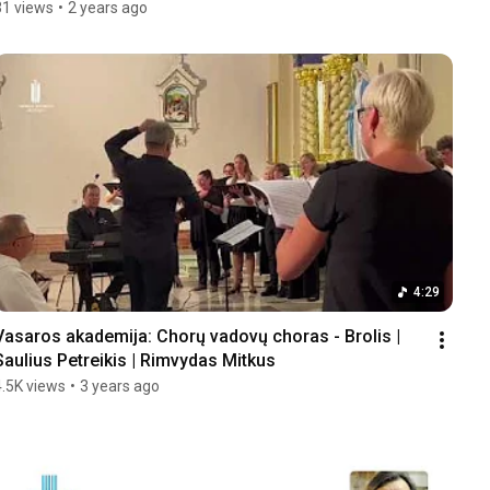
31 views
•
2 years ago
4:29
Vasaros akademija: Chorų vadovų choras - Brolis | 
Saulius Petreikis | Rimvydas Mitkus
4.5K views
•
3 years ago