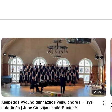
5:29
Klaipėdos Vydūno gimnazijos vaikų choras – Trys 
sutartinės | Jonė Girdzijauskaitė-Pocienė