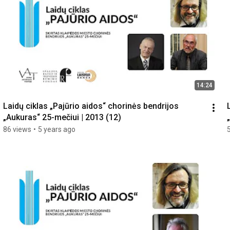
14:24
Laidų ciklas „Pajūrio aidos“ chorinės bendrijos 
„Aukuras“ 25-mečiui | 2013 (12)
86 views
•
5 years ago