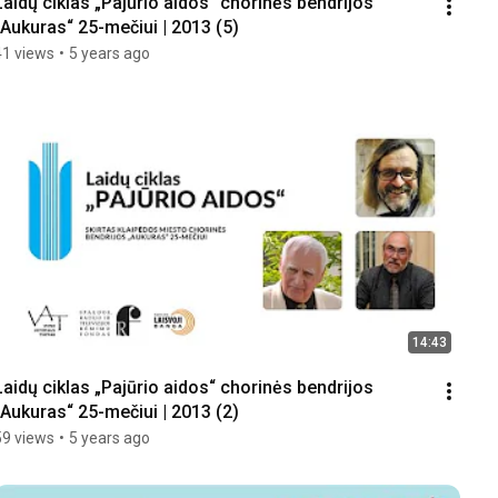
Laidų ciklas „Pajūrio aidos“ chorinės bendrijos 
„Aukuras“ 25-mečiui | 2013 (5)
41 views
•
5 years ago
14:43
Laidų ciklas „Pajūrio aidos“ chorinės bendrijos 
„Aukuras“ 25-mečiui | 2013 (2)
59 views
•
5 years ago