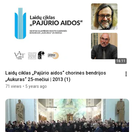
16:11
Laidų ciklas „Pajūrio aidos“ chorinės bendrijos 
„Aukuras“ 25-mečiui | 2013 (1)
71 views
•
5 years ago