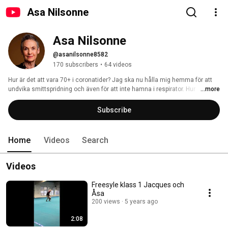
Asa Nilsonne
Asa Nilsonne
@asanilsonne8582
170 subscribers
•
64 videos
Hur är det att vara 70+ i coronatider? Jag ska nu hålla mig hemma för att 
undvika smittspridning och även för att inte hamna i respirator. Hur 
...more
kommer det att gå? Här kommer ni att få dagliga uppdateringar om livet i 
skuggan av en epidemi. 
Subscribe
Home
Videos
Search
Videos
Freesyle klass 1 Jacques och
Åsa
200 views
5 years ago
2:08