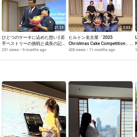
Discover Nagoya’s culture, cuisine, history, and vibrant city 
energy through a stay at Hilton Nagoya.

21:23
2:03
“Stay Inspired in Nagoya” showcases Hilton’s signature 
hospitality and the authentic local experiences that make 
ひとつのケーキに込めた想い | 若
ヒルトン名古屋「2025 
Nagoya a truly inspiring destination. From exceptional dining 
手ペストリーの挑戦と成長の記
Christmas Cake Competition」
experiences at Genji, Dynasty, Hideaway 3-3, In Place 3-3, and 
録/ One Cake, Countless Dreams 
初開催
231 views
•
9 months ago
428 views
•
11 months ago
Cafe 3-3 Artisan Sweets & Bakery to iconic city landmarks 
- Young Pastry Chefs’ Journey 
including Oasis 21, Nagoya Castle, and Tokugawa Garden, the 
of Growth
film invites viewers to explore the city through the lens of Hilton 
Nagoya.

Created under Hilton Hotels & Resorts’ new brand statement, 
“The World's Iconic Host,” this brand film celebrates the 
connections between people, place, and memorable travel 
experiences.

Subscribe to Hilton Nagoya's channel:
https://www.youtube.com/channel/UCZCL...
Official website: 
https://www.hilton.com/en/hotels/nagh...