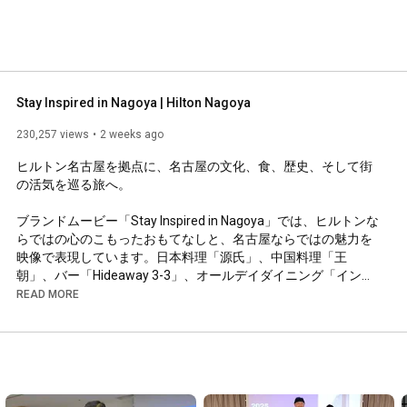
Stay Inspired in Nagoya | Hilton Nagoya
230,257 views
2 weeks ago
ヒルトン名古屋を拠点に、名古屋の文化、食、歴史、そして街
の活気を巡る旅へ。

ブランドムービー「Stay Inspired in Nagoya」では、ヒルトンな
らではの心のこもったおもてなしと、名古屋ならではの魅力を
映像で表現しています。日本料理「源氏」、中国料理「王
朝」、バー「Hideaway 3-3」、オールデイダイニング「インプ
レイス3-3」、カフェ 3-3 アーティサンスイーツ＆ベーカリーを
READ MORE
はじめとする館内施設に加え、オアシス21、名古屋城、徳川園
など、名古屋を代表するスポットも登場します。

ヒルトン・ホテルズ＆リゾーツのブランドステートメント
「The World's Iconic Host」のもと、ホテル滞在を通じて出会う
新たな名古屋の魅力をご紹介します。
