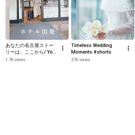
あなたの名古屋ストー
Timeless Wedding 
リーは、ここから/ Your 
Moments #shorts
Nagoya Story Begins 
1.7K views
376 views
Here #shorts