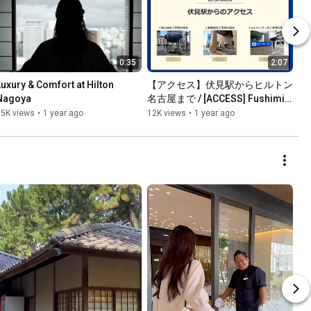
0:35
2:07
Luxury & Comfort at Hilton 
【アクセス】伏見駅からヒルトン
Nagoya
名古屋まで / [ACCESS] Fushimi 
station to Hilton Nagoya
15K views
•
1 year ago
12K views
•
1 year ago