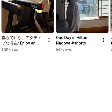
Find us on:

Instagram: 
https://www.instagram.com/hiltonnagoya/
Facebook: 
https://www.facebook.com/hiltonnagoya
X: 
https://twitter.com/hiltonnagoyacon
#hiltonnagoya
#StayInspiredInNagoya
#nagoya
都心で叶う、アクティ
One Day in Hilton 
ブな滞在/ Enjoy an 
Nagoya #shorts
Active Stay in the Heart 
1.2K views
547 views
of the City #shorts