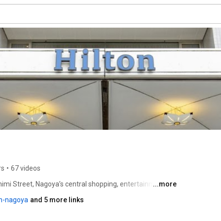
rs
•
67 videos
himi Street, Nagoya’s central shopping, entertainment 
...more
of the courtesy shuttle service to and from Nagoya 
on-nagoya
and 5 more links
ctions. Complimentary bicycle rental lets you explore the 