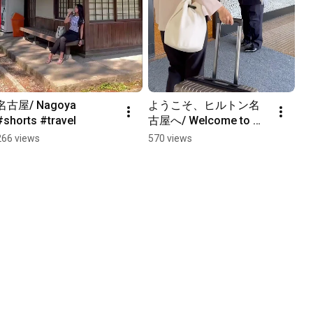
名古屋/ Nagoya 
ようこそ、ヒルトン名
#shorts #travel
古屋へ/ Welcome to 
Hilton Nagoya #shorts
266 views
570 views