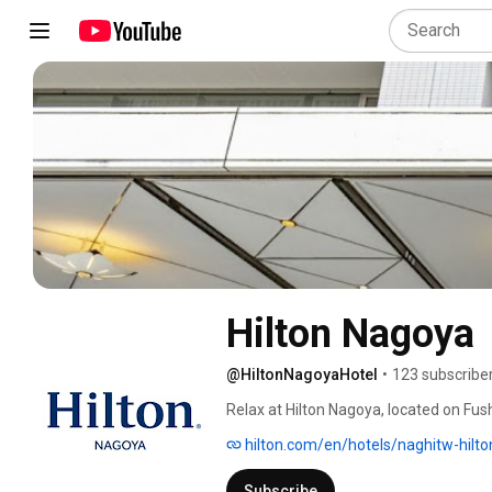
Hilton Nagoya
@HiltonNagoyaHotel
•
123 subscribe
Relax at Hilton Nagoya, located on Fus
and business district. Take advantage 
hilton.com/en/hotels/naghitw-hilt
Station and discover local Nagoya attra
city on two wheels. 
Subscribe