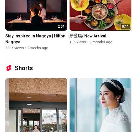
2:01
0:11
Stay Inspired in Nagoya | Hilton 
新登場/ New Arrival
Nagoya
135 views
•
9 months ago
230K views
•
2 weeks ago
Shorts