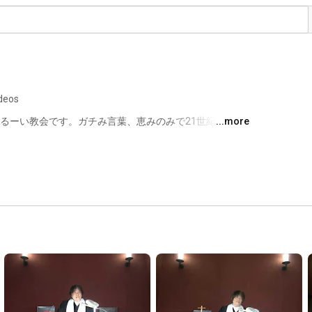
deos
ふるーい教会です。ガチみ言葉、恵みのみで21世紀を歩ん
...more