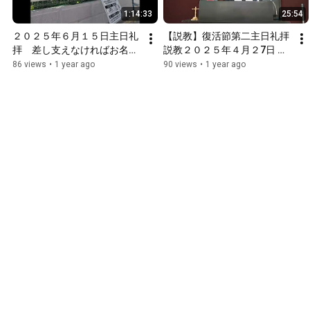
1:14:33
25:54
２０２５年６月１５日主日礼
【説教】復活節第二主日礼拝
拝　差し支えなければお名前
説教２０２５年４月２7日 ル
を書いてください。説明欄に
カによる福音書第第24章13～
86 views
•
1 year ago
90 views
•
1 year ago
あります。教会員は必須。
35節　　　　説教「心が燃え
る」