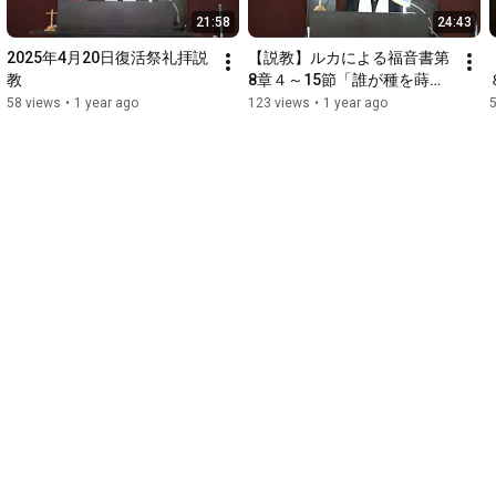
21:58
24:43
2025年4月20日復活祭礼拝説
【説教】ルカによる福音書第
教
8章４～15節「誰が種を蒔く
のか」
58 views
•
1 year ago
123 views
•
1 year ago