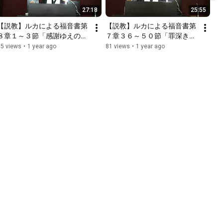
27:18
25:55
【説教】ルカによる福音書第
【説教】ルカによる福音書第
８章１～３節「感謝ゆえの奉
７章３６～５０節「罪深きゆ
仕」
えに愛を知る」
55 views
•
1 year ago
81 views
•
1 year ago