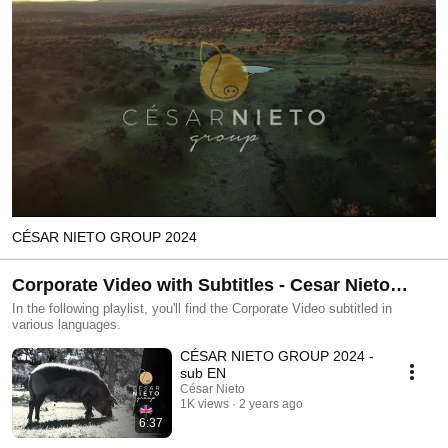
CÉSAR NIETO GROUP 2024
Corporate Video with Subtitles - Cesar Nieto
Group.
In the following playlist, you'll find the Corporate Video subtitled in
various languages.
CÉSAR NIETO GROUP 2024 -
sub EN
César Nieto
1K views
2 years ago
6:37