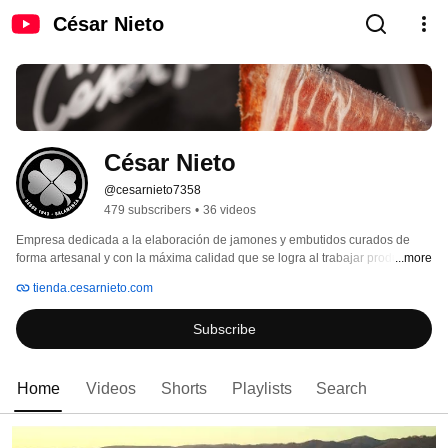
César Nieto
César Nieto
@cesarnieto7358
479 subscribers
•
36 videos
Empresa dedicada a la elaboración de jamones y embutidos curados de 
forma artesanal y con la máxima calidad que se logra al trabajar productos 
...more
procedentes del Cerdo Ibérico. César Nieto, una joya para tus sentidos. 
tienda.cesarnieto.com
Subscribe
Home
Videos
Shorts
Playlists
Search