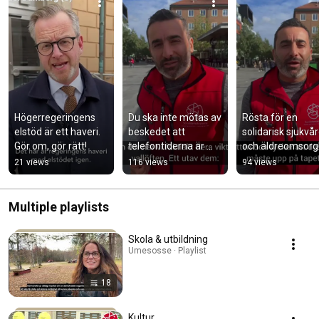
Högerregeringens 
Du ska inte mötas av 
Rösta för en 
elstöd är ett haveri. 
beskedet att 
solidarisk sjukvår
Gör om, gör rätt!
telefontiderna är 
och äldreomsorg
slut när du ringer 
21 views
116 views
94 views
hälsocentralen 
08:05!
Multiple playlists
Skola & utbildning
Umesosse · Playlist
18
Kultur