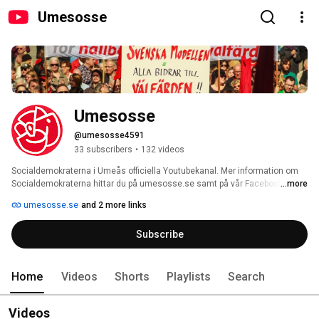
Umesosse
Umesosse
@umesosse4591
33 subscribers
•
132 videos
Socialdemokraterna i Umeås officiella Youtubekanal. Mer information om 
Socialdemokraterna hittar du på umesosse.se samt på vår Facebooksida 
...more
och Instagramsida. 
umesosse.se
and 2 more links
Subscribe
Home
Videos
Shorts
Playlists
Search
Videos