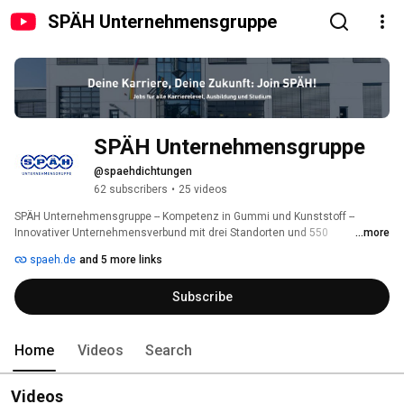
SPÄH Unternehmensgruppe
SPÄH Unternehmensgruppe
@spaehdichtungen
62 subscribers
•
25 videos
SPÄH Unternehmensgruppe -- Kompetenz in Gummi und Kunststoff -- 
Innovativer Unternehmensverbund mit drei Standorten und 550 
...more
Mitarbeitern in Deutschland, für auftragsbezogene Zulieferteile, wie 
spaeh.de
and 5 more links
Dichtungen, Stanzteile und mehr. 
Subscribe
Home
Videos
Search
Videos