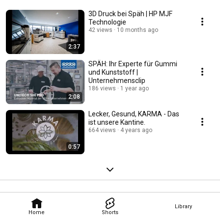
3D Druck bei Späh | HP MJF
Technologie
42 views
10 months ago
2:37
SPÄH: Ihr Experte für Gummi
und Kunststoff |
Unternehmensclip
186 views
1 year ago
2:08
Lecker, Gesund, KARMA - Das
ist unsere Kantine.
664 views
4 years ago
0:57
Library
Home
Shorts