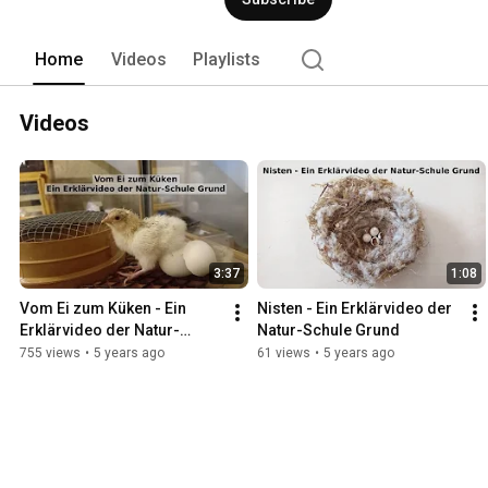
Home
Videos
Playlists
Videos
3:37
1:08
Vom Ei zum Küken - Ein 
Nisten - Ein Erklärvideo der 
Erklärvideo der Natur-
Natur-Schule Grund
Schule Grund
755 views
•
5 years ago
61 views
•
5 years ago