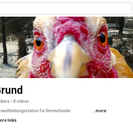
Grund
ibers
•
8 videos
Umweltbildungsstation für Remscheider 
...more
ie sich für Natur und Umwelt interessieren. 
ore links