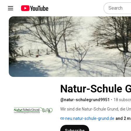
Natur-Schule 
@natur-schulegrund9951
•
18 subscr
Wir sind die Natur-Schule Grund, die 
Kindertagesstätten, Schulen und alle, d
neu.natur-schule-grund.de
and 2 m
Subscribe