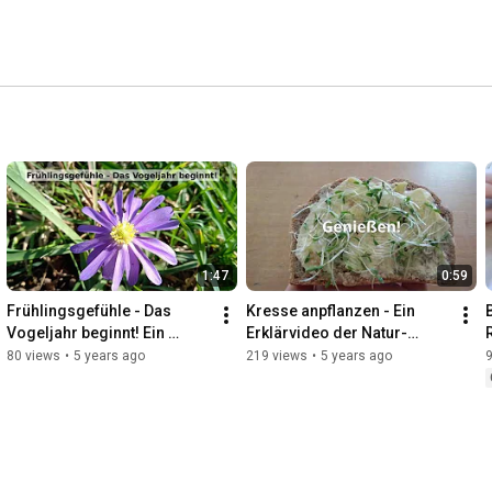
1:47
0:59
Frühlingsgefühle - Das 
Kresse anpflanzen - Ein 
Vogeljahr beginnt! Ein 
Erklärvideo der Natur-
Erklärvideo der Natur-
Schule Grund
80 views
•
5 years ago
219 views
•
5 years ago
Schule Grund