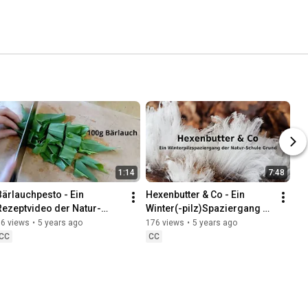
1:14
7:48
Bärlauchpesto - Ein 
Hexenbutter & Co - Ein 
Rezeptvideo der Natur-
Winter(-pilz)Spaziergang 
Schule Grund
der Natur-Schule Grund
96 views
•
5 years ago
176 views
•
5 years ago
CC
CC