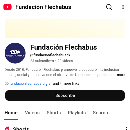
Fundación Flechabus
Fundación Flechabus
@fundacionflechabusok
23 subscribers
•
20 videos
Desde 2010, Fundación Flechabus promueve la educación, la inclusión 
laboral, social y deportiva con el objetivo de fortalecer la igualdad de 
...more
oportunidades y el desarrollo de las comunidades. 
fundacionflechabus.org.ar
and 4 more links
Subscribe
Home
Videos
Shorts
Playlists
Search
Shorts