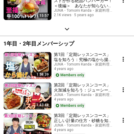
ストが作る絶品ハンバーガー！
＜後編＞ あなたが知らないコ
JUNA・Tomomi Kanda・家庭料理研究家
ツ満載 ハンバーグは下だよっ
2.1K views
5 years ago
15:57
1年目・2年目メンバーシップ
第1回「定期レッスンコース」
塩を知ろう：究極の塩から揚げ
など
JUNA・Tomomi Kanda・家庭料理研究家
4 years ago
1:58:39
Members only
第2回「定期レッスンコース」
火加減を知ろう：ジューシーポ
ークステーキ＆ソースなど
JUNA・Tomomi Kanda・家庭料理研究家
4 years ago
1:43:44
Members only
第3回「定期レッスンコース」
正しい計量の仕方・砂糖を知ろ
う：夏に食べたいコロコロちら
JUNA・Tomomi Kanda・家庭料理研究家
4 years ago
し寿司など