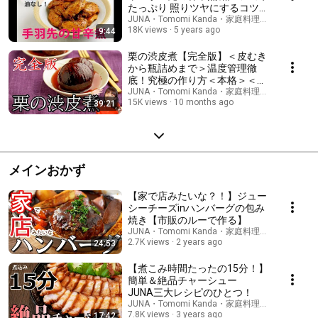
たっぷり 照りツヤにするコツあ
り
JUNA・Tomomi Kanda・家庭料理研究家
18K views
5 years ago
9:44
栗の渋皮煮【完全版】＜皮むき
から瓶詰めまで＞温度管理徹
底！究極の作り方＜本格＞＜丁
寧な暮らし＞
JUNA・Tomomi Kanda・家庭料理研究家
15K views
10 months ago
39:21
メインおかず
【家で店みたいな？！】ジュー
シーチーズinハンバーグの包み
焼き【市販のルーで作る】
JUNA・Tomomi Kanda・家庭料理研究家
2.7K views
2 years ago
24:53
【煮こみ時間たったの15分！】
簡単＆絶品チャーシュー
JUNA三大レシピのひとつ！
JUNA・Tomomi Kanda・家庭料理研究家
7.8K views
3 years ago
17:42