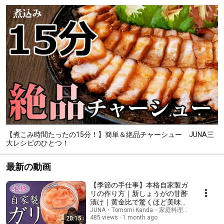
【煮こみ時間たったの15分！】簡単＆絶品チャーシュー JUNA三
大レシピのひとつ！
最新の動画
【季節の手仕事】本格自家製ガ
リの作り方｜新しょうがの甘酢
漬け｜黄金比で驚くほど美味し
くなる
JUNA・Tomomi Kanda・家庭料理研究家
485 views
1 month ago
20:15