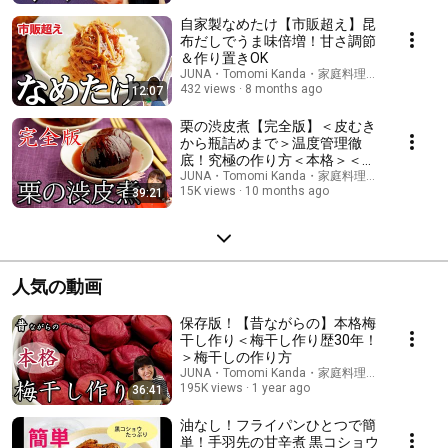
自家製なめたけ【市販超え】昆
布だしでうま味倍増！甘さ調節
＆作り置きOK
JUNA・Tomomi Kanda・家庭料理研究家
432 views
8 months ago
12:07
栗の渋皮煮【完全版】＜皮むき
から瓶詰めまで＞温度管理徹
底！究極の作り方＜本格＞＜丁
寧な暮らし＞
JUNA・Tomomi Kanda・家庭料理研究家
15K views
10 months ago
39:21
人気の動画
保存版！【昔ながらの】本格梅
干し作り＜梅干し作り歴30年！
＞梅干しの作り方
JUNA・Tomomi Kanda・家庭料理研究家
195K views
1 year ago
36:41
油なし！フライパンひとつで簡
単！手羽先の甘辛煮 黒コショウ