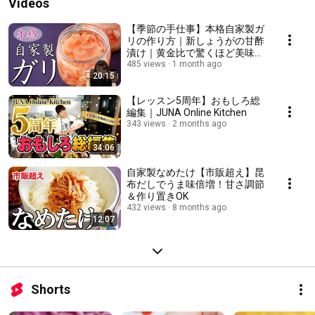
Videos
【季節の手仕事】本格自家製ガ
リの作り方｜新しょうがの甘酢
漬け｜黄金比で驚くほど美味し
くなる
485 views
1 month ago
20:15
【レッスン5周年】おもしろ総
編集｜JUNA Online Kitchen
343 views
2 months ago
34:06
自家製なめたけ【市販超え】昆
布だしでうま味倍増！甘さ調節
＆作り置きOK
432 views
8 months ago
12:07
Shorts