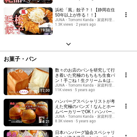
浜松「風」餃子？！【静岡在住
50年以上が作る！！】
JUNA・Tomomi Kanda・家庭料理研究家
1.3K views
2 years ago
19:34
お菓子・パン
数々のお店のパンを研究して行
き着いた究極のもちもち生食パ
ン！手ごね！生クリーム＆はち
みつ配合 ホームベーカリーでも
JUNA・Tomomi Kanda・家庭料理研究家
11K views
5 years ago
12:00
できます
ハンバーグスペシャリストが考
えた究極のバンズ！なんとホー
ムベーカリーでOK！ハンバーガ
ー作り＜前編＞
JUNA・Tomomi Kanda・家庭料理研究家
8.3K views
5 years ago
6:21
日本ハンバーグ協会スペシャリ