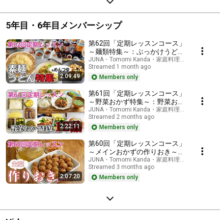
5年目・6年目メンバーシップ
第62回「定期レッスンコース」
～麺類特集～：ぶっかけうど
ん、お酢でいただく焼きうど
JUNA・Tomomi Kanda・家庭料理研究家
Streamed 1 month ago
ん、そうめん&めんつゆアレン
2:09:49
ジ&旬のかき揚げなど
Members only
第61回「定期レッスンコース」
～野菜おかず特集～：野菜おか
ず数種、野菜おかずの作りお
JUNA・Tomomi Kanda・家庭料理研究家
Streamed 2 months ago
き、ストック野菜を活かした献
2:22:11
立作りと使い方など
Members only
第60回「定期レッスンコース」
～メインおかずの作りおき～：
煮豚、鮭フレーク、肉団子スト
JUNA・Tomomi Kanda・家庭料理研究家
Streamed 3 months ago
ックと使い方
2:07:20
Members only