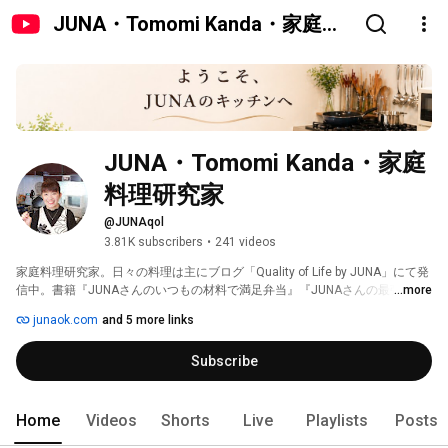
JUNA・Tomomi Kanda・家庭料
理研究家
JUNA・Tomomi Kanda・家庭
料理研究家
@JUNAqol
3.81K subscribers
•
241 videos
家庭料理研究家。日々の料理は主にブログ「Quality of Life by JUNA」にて発
信中。書籍『JUNAさんのいつもの材料で満足弁当』『JUNAさんの最強で最
...more
愛の家ハンバーグ』など多数。静岡県出身。1972年生まれ。日本ハンバーグ
junaok.com
and 5 more links
協会スペシャリスト。料理検索はサイト「JUNA Online Kitchen」へどうぞ♪ 
Subscribe
Home
Videos
Shorts
Live
Playlists
Posts