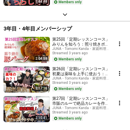
1:44:48
Members only
3年目・4年目メンバーシップ
第25回「定期レッスンコース」
みりんを知ろう：照り焼きポー
クハンバーグ、野菜で作る照り
JUNA・Tomomi Kanda・家庭料理研究家
Streamed 3 years ago
焼きおかずなど
2:04:58
Members only
第26回「定期レッスンコース」
初夏は薬味を上手に使おう：煮
鶏と薬味でさっぱり料理、薬味
JUNA・Tomomi Kanda・家庭料理研究家
Streamed 3 years ago
ごはん、煮汁で作るラーメンな
2:17:10
ど
Members only
第27回「定期レッスンコース」
市販のルーで絶品カレーを作ろ
う：ゴロゴロじゃがいものバタ
JUNA・Tomomi Kanda・家庭料理研究家
Streamed 3 years ago
ーチキンカレー、夏野菜の作り
2:10:41
おきなど
Members only