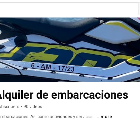
Alquiler de embarcaciones
ubscribers
•
90 videos
Embarcaciones. Así como actividades y servicios 
...more
ores en el Levante y Baleares. 