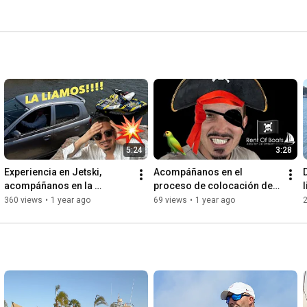
5:24
3:28
Experiencia en Jetski, 
Acompáñanos en el 
acompáñanos en la 
proceso de colocación de 
aventura en moto de agua!!
nuestra bandera en 
360 views
•
1 year ago
69 views
•
1 year ago
chiringuito On The Beach 
(Santa pola)