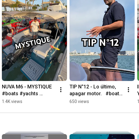
NUVA M6 - MYSTIQUE  
TIP N°12 - Lo último, 
#boats #yachts 
apagar motor.   #boats 
#barco
#yachts #tip
1.4K views
650 views