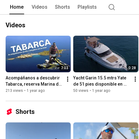
Home
Videos
Shorts
Playlists
Videos
7:03
0:28
Acompáñanos a descubrir 
Yacht Garin 15.5 mtrs Yate 
Tabarca, reserva Marina de 
de 51 pies disponible en 
Alicante en Moto de agua. 
Alicante para tus días de 
213 views
•
1 year ago
50 views
•
1 year ago
#jetski #tabarca
conexión con el mar ✨
Shorts