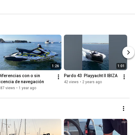
1:26
1:01
Diferencias con o sin 
Pardo 43  Playyacht II IBIZA
licencia de navegación
42 views
•
2 years ago
287 views
•
1 year ago