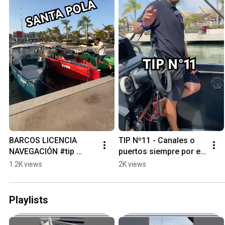
BARCOS LICENCIA 
TIP Nº11 - Canales o 
NAVEGACIÓN #tip 
puertos siempre por el 
#boats #yachts
lado de estribor 
1.2K views
2K views
(derecha) #tip #boats 
#yachts
Playlists