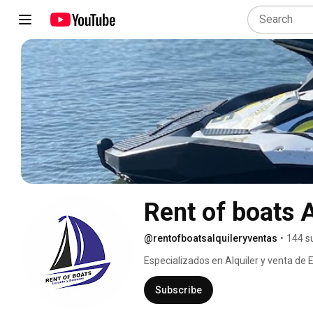
Rent of boats 
@rentofboatsalquileryventas
•
144 s
Especializados en Alquiler y venta de 
náuticos. Con proveedores y colaborad
Subscribe