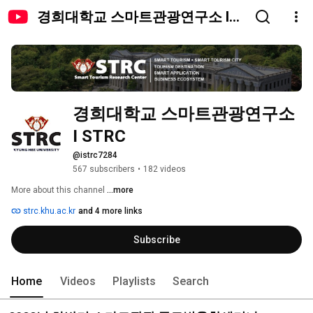
경희대학교 스마트관광연구소 I
STRC
경희대학교 스마트관광연구소 
I STRC
@istrc7284
567 subscribers
•
182 videos
More about this channel
...more
strc.khu.ac.kr
and 4 more links
Subscribe
Home
Videos
Playlists
Search