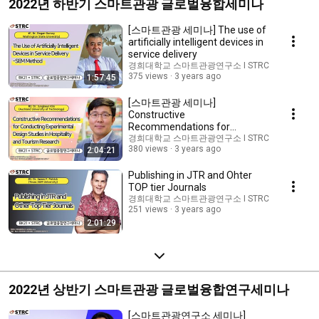
2022년 하반기 스마트관광 글로벌융합세미나
[스마트관광 세미나] The use of
artificially intelligent devices in
service delivery
경희대학교 스마트관광연구소 I STRC
375 views
3 years ago
1:57:45
[스마트관광 세미나]
Constructive
Recommendations for
Conducting Experimental
경희대학교 스마트관광연구소 I STRC
380 views
3 years ago
2:04:21
Design Studies
Publishing in JTR and Ohter
TOP tier Journals
경희대학교 스마트관광연구소 I STRC
251 views
3 years ago
2:01:29
2022년 상반기 스마트관광 글로벌융합연구세미나
[스마트관광연구소 세미나]