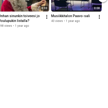
0:33
0:08
Onhan sinunkin toiveesi jo 
Musiikkitalon Paavo-sali
Joulupukin listalla?
43 views
•
1 year ago
498 views
•
1 year ago