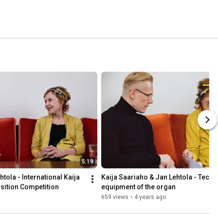
5:19
tola - International Kaija 
Kaija Saariaho & Jan Lehtola - Techni
ition Competition
equipment of the organ
659 views
•
4 years ago