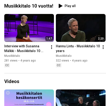
Musiikkitalo 10 vuotta!
Play all
1:47
2:20
Interview with Susanna 
Hannu Lintu - Musiikkitalo 10 
Mälkki - Musiikkitalo 10 
years
years
Musiikkitalo
Musiikkitalo
281 views
•
4 years ago
322 views
•
4 years ago
CC
CC
Videos