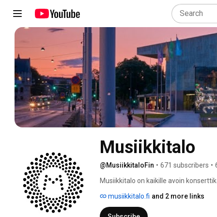
Musiikkitalo
@MusiikkitaloFin
•
671 subscribers
•
Musiikkitalo on kaikille avoin konsertti
kaupunkilaiset kuin turistit tervetulleita
musiikkitalo.fi
and 2 more links
Subscribe