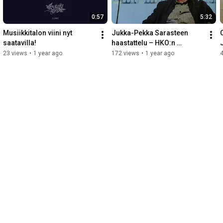
0:57
5:32
Musiikkitalon viini nyt 
Jukka-Pekka Sarasteen 
saatavilla!
haastattelu – HKO:n 
ylikapellimestari kertoo 
23 views
•
1 year ago
172 views
•
1 year ago
suhteestaan Musiikkitaloon