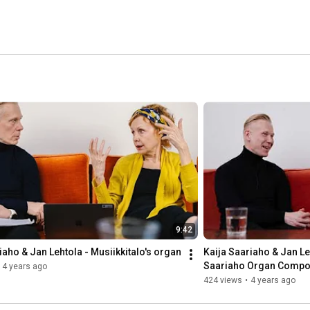
9:42
iaho & Jan Lehtola - Musiikkitalo's organ
Kaija Saariaho & Jan Leh
Saariaho Organ Compos
4 years ago
424 views
•
4 years ago