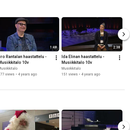
1:48
2:38
iro Rantalan haastattelu - 
Ida Elinan haastattelu - 
Musiikkitalo 10v
Musiikkitalo 10v
usiikkitalo
Musiikkitalo
177 views
•
4 years ago
151 views
•
4 years ago