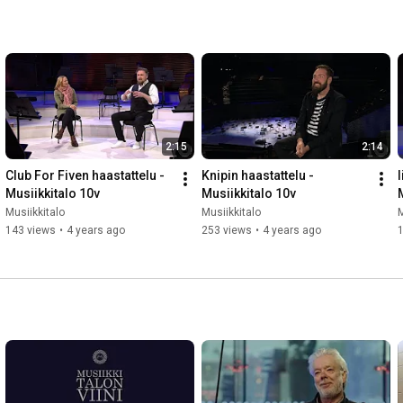
2:15
2:14
Club For Fiven haastattelu - 
Knipin haastattelu - 
I
Musiikkitalo 10v
Musiikkitalo 10v
Musiikkitalo
Musiikkitalo
M
143 views
•
4 years ago
253 views
•
4 years ago