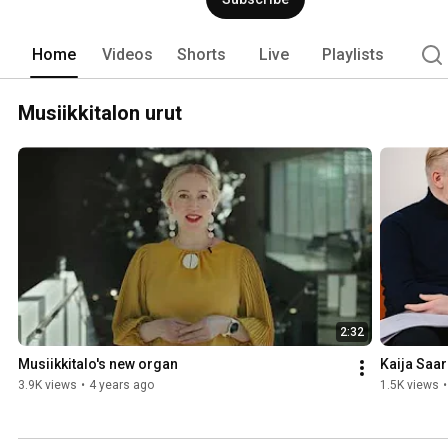
Home
Videos
Shorts
Live
Playlists
Musiikkitalon urut
2:32
Musiikkitalo's new organ
Kaija Saar
3.9K views
•
4 years ago
1.5K views
•