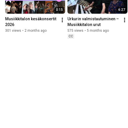
0:15
6:27
Musiikkitalon kesäkonsertit 
Urkurin valmistautuminen – 
2026
Musiikkitalon urut
301 views
•
2 months ago
575 views
•
5 months ago
CC