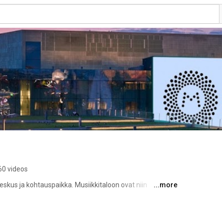
60 videos
keskus ja kohtauspaikka. Musiikkitaloon ovat niin 
...more
, vaikka lippuja illan konsertteihin ei olisi ostettuna. 