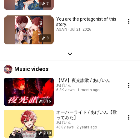
7
You are the protagonist of this
story.
AGAIN · Jul 21, 2026
8
Music videos
【MV】夜光讃歌 / あげいん
あげいん
6.8K views
1 month ago
3:16
オーバーライド / あげいん【歌
ってみた】
あげいん
48K views
2 years ago
2:19