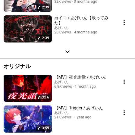
32K views
3 months ago
2:39
カイコ / あげいん【歌ってみ
た】
あげいん
20K views
4 months ago
2:39
オリジナル
【MV】夜光讃歌 / あげいん
あげいん
6.8K views
1 month ago
3:16
【MV】Trigger / あげいん
あげいん
21K views
1 year ago
3:59