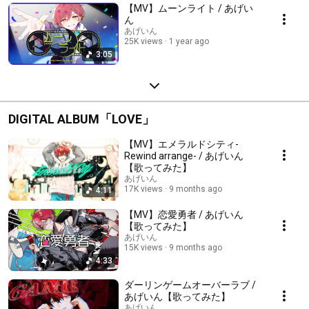
【MV】ムーンライト / あげい
ん
あげいん
25K views
1 year ago
3:05
DIGITAL ALBUM「LOVE」
【MV】エメラルドシティ-
Rewind arrange- / あげいん
【歌ってみた】
あげいん
17K views
9 months ago
4:11
【MV】恋愛勇者 / あげいん
【歌ってみた】
あげいん
15K views
9 months ago
4:33
ダーリンゲームオーバーラブ /
あげいん【歌ってみた】
あげいん