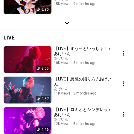
15K views
9 months ago
2:30
LIVE
【LIVE】ずうっといっしょ！ /
あげいん
あげいん
10K views
3 months ago
3:05
【LIVE】悪魔の踊り方 / あげい
ん
あげいん
11K views
3 months ago
3:57
【LIVE】ロミオとシンデレラ /
あげいん
あげいん
12K views
5 months ago
4:46