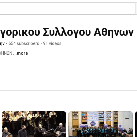
ηγορικου Συλλογου Αθηνων
ην
•
654 subscribers
•
91 videos
ΘΗΝΩΝ 
...more