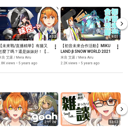
#vrchat
4:02
9:01
【未來戰/直播精華】有腿又
【初音未來合作活動】MIKU 
怎麼了嗎？還是妹妹好！【米
LAND β SNOW WORLD 2021
良アイル】
米良 艾露 / Mera Airu
米良 艾露 / Mera Airu
.8K views
•
5 years ago
2.2K views
•
5 years ago
2:11:24
53:52