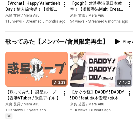
【Vrchat】Happy Valentine's 
【gogh】建造香港風日本教
Day！情人節快樂！【虛擬香
室！【虛擬香港Multi Creator 
港Multi Creator | 米良艾露】
| 米良艾露】
米良 艾露 / Mera Airu
米良 艾露 / Mera Airu
110 views
•
Streamed 5 months ago
54 views
•
Streamed 6 months ago
歌ってみた【メンバー/會員限定再生】
Play 
2:23
1:42
【歌ってみた】 惑星ループ 
【かぐや様】DADDY ! DADDY 
【香港VTuber / 米良アイル 】
! DO ! feat. 鈴木愛理 / 鈴木雅
之┃広東語 cover by 米良アイ
米良 艾露 / Mera Airu
米良 艾露 / Mera Airu
ル
1.3K views
•
6 years ago
2.1K views
•
6 years ago
CC