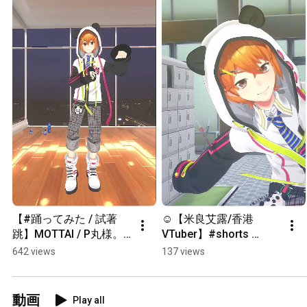
【#踊ってみた / 試著
☺️【米良艾露/香港
跳】MOTTAI / P丸様。
VTuber】#shorts 
【米良艾露/香港
#short #varkshorts 
642 views
137 views
VTuber】#shorts 
#vtuber
#mottai
動画
Play all