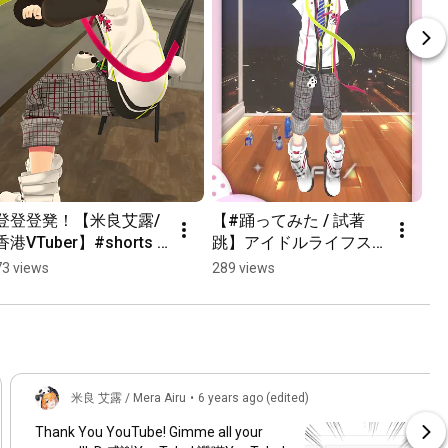
登登登凳！【米良艾露/
【#踊ってみた / 試著

香港VTuber】#shorts 
跳】アイドルライフス
VT
#short #varkshorts 
ターターパックiLiFE!
#s
73 views
289 views
58
#vtuber
【米良艾露/香港
#v
VTuber】#shorts 
#vtuber #香港vtuber 
#vrchat
米良 艾露 / Mera Airu
•
6 years ago (edited)
Thank You YouTube! Gimme all your