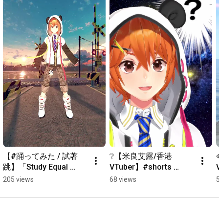
https://streamlabs.com/mera_airu/tip
◇ Facebook 也記得讚好專頁！ ◇

https://www.facebook.com/MeraAiruChannel
◇ Twitterのフォローお願いします！ ◇

https://twitter.com/MeraAiruChannel
https://peing.net/zh-TW/738f04dfee001...
BGM 效果音

〔DOVA〕
https://dova-s.jp/
〔効果音ラボ〕
https://soundeffect-lab.info/
【#踊ってみた / 試著
❔【米良艾露/香港
跳】「Study Equal 
VTuber】#shorts 
Magic!」S.E.Mダンス！
#short #varkshorts 
205 views
68 views
【米良艾露/香港
#vtuber
VTuber】#shorts 
#vtuber #香港vtuber #