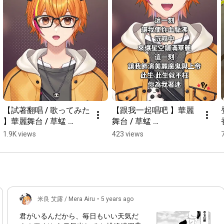
【試著翻唱 / 歌ってみた 
【跟我一起唱吧 】華麗
】華麗舞台 / 草蜢 
舞台 / 草蜢 
Grasshopper【米良艾
Grasshopper【米良艾
1.9K views
423 views
露/香港VTuber】
露/香港VTuber】
米良 艾露 / Mera Airu
•
5 years ago
君がいるんだから、毎日もいい天気だ