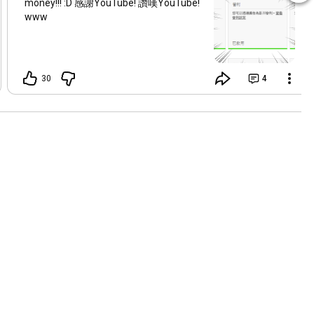
money!!! :D 感謝YouTube! 讚嘆YouTube!
www
30
4