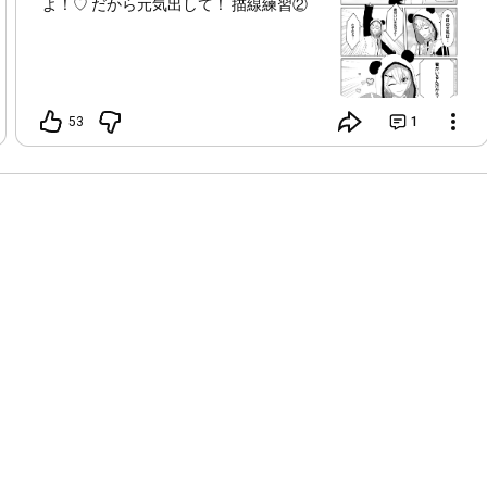
よ！♡ だから元気出して！ 描線練習②
53
1