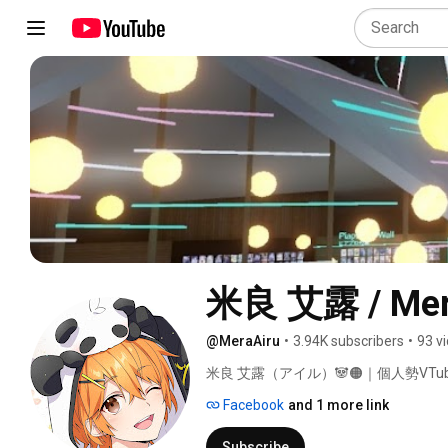
米良 艾露 / Mera
@MeraAiru
•
3.94K subscribers
•
93 v
米良 艾露（アイル）🐼🟠｜個人勢VTu
Facebook
and 1 more link
Subscribe