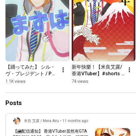
【踊ってみた】 シル・
新年快樂！【米良艾露/
ヴ・プレジデント / P丸
香港VTuber】#shorts 
様 #shorts
#short #varkshorts 
1.1K views
74 views
#vtuber
Posts
米良 艾露 / Mera Airu
•
11 months ago
【🎦配信通知】 香港VTuber居然有GTA