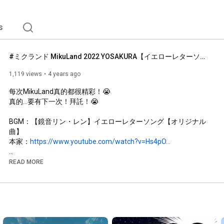
s
#ミクランド MikuLand 2022 YOSAKURA【イエローレターソング】【初音未來合作活動】
1,119 views
4 years ago
每次MikuLand真的都很精彩！😭

真的...要有下一次！拜託！😭

BGM：【鏡音リン・レン】イエローレターソング【オリジナル
曲】

本家：
https://www.youtube.com/watch?v=Hs4pO...
#ミクランド
READ MORE
記得要訂閱 YouTube Channel 喔！ヽ(●´∀`●)ﾉ 

https://www.youtube.com/channel/UCYXt...