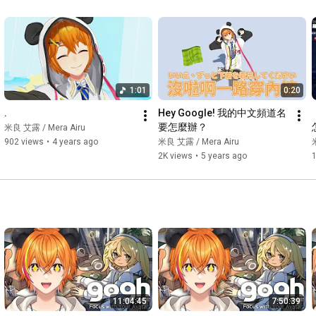
アイドルマスター
1:01
0:20
.
Hey Google! 我的中文頻道名
要怎麼辦？
米良 艾露 / Mera Airu
902 views
•
4 years ago
米良 艾露 / Mera Airu
2K views
•
5 years ago
1
11:04:45
7:50:39