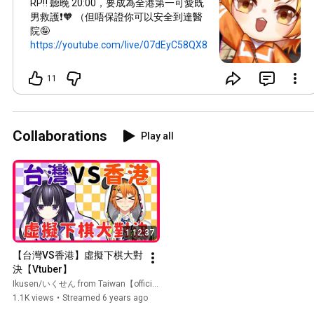
RP‼️ 聽晚
20:00
，要成為全港第一可愛既
男救護❗️🧡 （但唔保證你可以安全到達醫
院🤪
https://youtube.com/live/07dEyC58QX8?...
封面素材感謝（X）：
@Tabby_Meowww
11
Collaborations
Play all
1:12:37
【台灣VS香港】虛擬下棋大對
決【Vtuber】
Ikusen/いくせん from Taiwan【official】
and 米良 艾露 / Mera Airu
1.1K views
•
Streamed 6 years ago