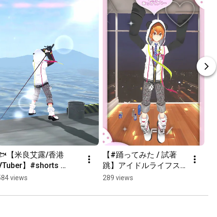
🐟【米良艾露/香港
【#踊ってみた / 試著
VTuber】#shorts 
跳】アイドルライフス
#short #varkshorts 
ターターパックiLiFE!
584 views
289 views
#vtuber
【米良艾露/香港
VTuber】#shorts 
#vtuber #香港vtuber 