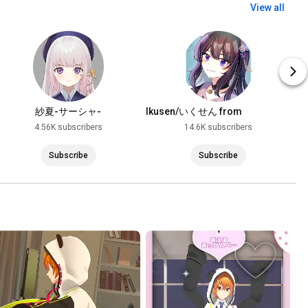
View all
紗夏-サーシャ-
Ikusen/いくせん from
Taiwan【official】
4.56K subscribers
14.6K subscribers
Subscribe
Subscribe