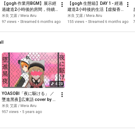
【gogh 作業用BGM】展示經
【gogh 生態箱】DAY 1 - 經過
過建造2小時後的房間，待續
建造2小時後的生活【虛擬香
建造~【虛擬香港Multi 
港Multi Creator | 米良艾露】
米良 艾露 / Mera Airu
米良 艾露 / Mera Airu
Creator | 米良艾露】
97 views
•
Streamed 6 months ago
155 views
•
Streamed 6 months ago
all
4:20
YOASOBI「夜に駆ける」 ／ 
墜進黑夜┃広東語 cover by 米
良アイル
米良 艾露 / Mera Airu
957 views
•
5 years ago