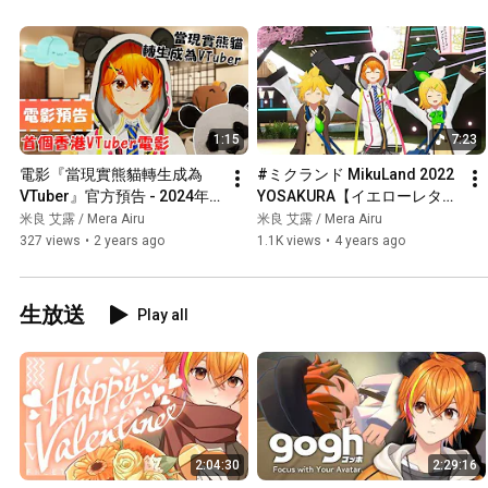
1:15
7:23
電影『當現實熊貓轉生成為
#ミクランド MikuLand 2022 
VTuber』官方預告 - 2024年4
YOSAKURA【イエローレター
月1日 香港VTuber強勢回
ソング】【初音未來合作活
米良 艾露 / Mera Airu
米良 艾露 / Mera Airu
歸！！！
動】
327 views
•
2 years ago
1.1K views
•
4 years ago
生放送
Play all
2:04:30
2:29:16