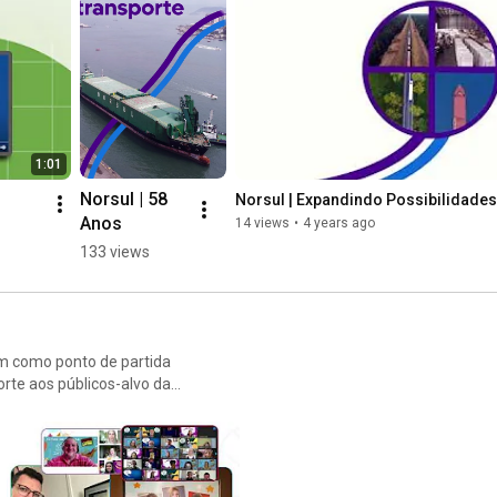
1:01
Norsul | 58 
Norsul | Expandindo Possibilidades
Anos
14 views
•
4 years ago
133 views
am como ponto de partida
te aos públicos-alvo da
elatórios dialogam com a