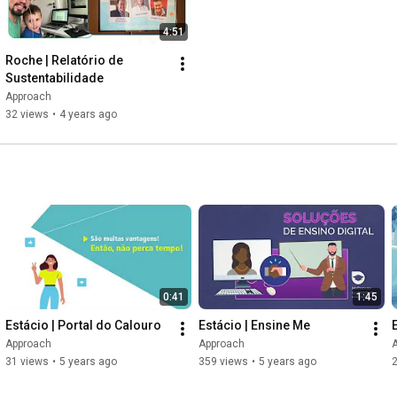
4:51
Roche | Relatório de 
Sustentabilidade
Approach
32 views
•
4 years ago
0:41
1:45
Estácio | Portal do Calouro
Estácio | Ensine Me
Approach
Approach
31 views
•
5 years ago
359 views
•
5 years ago