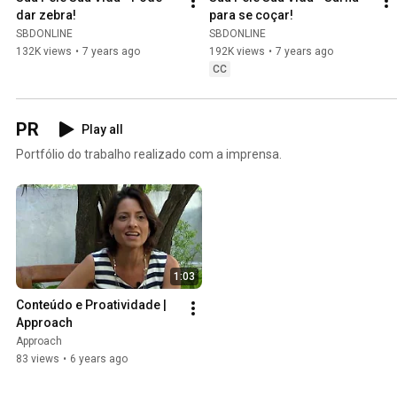
dar zebra!
para se coçar!
SBDONLINE
SBDONLINE
132K views
•
7 years ago
192K views
•
7 years ago
CC
PR
Play all
Portfólio do trabalho realizado com a imprensa.
1:03
Conteúdo e Proatividade | 
Approach
Approach
83 views
•
6 years ago