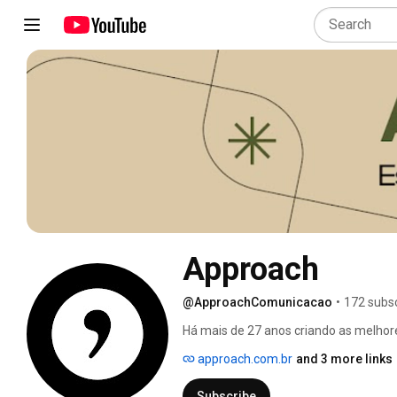
Approach
@ApproachComunicacao
•
172 subsc
Há mais de 27 anos criando as melhor
gerando conexão e impacto. 
approach.com.br
and 3 more links
Subscribe