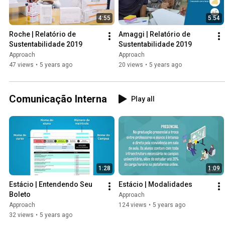
4:55
5:54
Roche | Relatório de 
Amaggi | Relatório de 
Sustentabilidade 2019
Sustentabilidade 2019
Approach
Approach
47 views
•
5 years ago
20 views
•
5 years ago
Comunicação Interna
Play all
1:28
1:09
Estácio | Entendendo Seu 
Estácio | Modalidades
Boleto
Approach
Approach
124 views
•
5 years ago
32 views
•
5 years ago