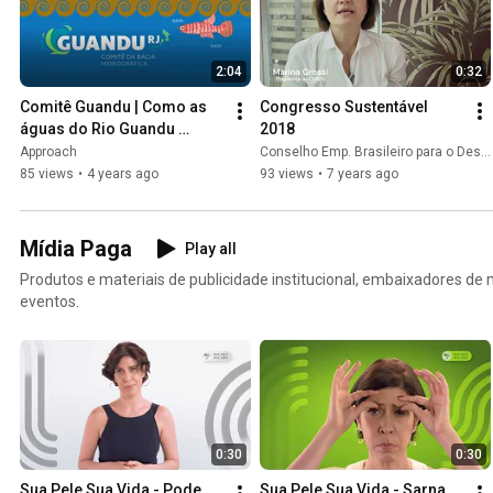
2:04
0:32
Comitê Guandu | Como as 
Congresso Sustentável 
águas do Rio Guandu 
2018
chegam na sua casa
Approach
Conselho Emp. Brasileiro para o Desenvolvimento Sustentável CEBDS
85 views
•
4 years ago
93 views
•
7 years ago
Mídia Paga
Play all
Produtos e materiais de publicidade institucional, embaixadores de 
eventos.
0:30
0:30
Sua Pele Sua Vida - Pode 
Sua Pele Sua Vida - Sarna 