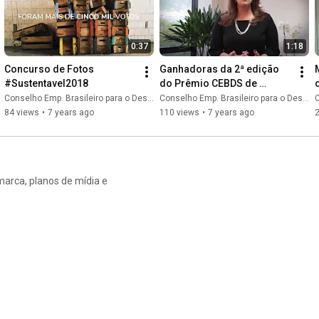
0:37
1:18
Concurso de Fotos 
Ganhadoras da 2ª edição 
#Sustentavel2018
do Prêmio CEBDS de 
Liderança Feminina
Conselho Emp. Brasileiro para o Desenvolvimento Sustentável CEBDS
Conselho Emp. Brasileiro para o Desenvolvimento Sustentável CEBDS
C
84 views
•
7 years ago
110 views
•
7 years ago
marca, planos de mídia e