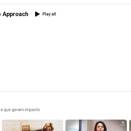
o Approach
Play all
o e que geram impacto.