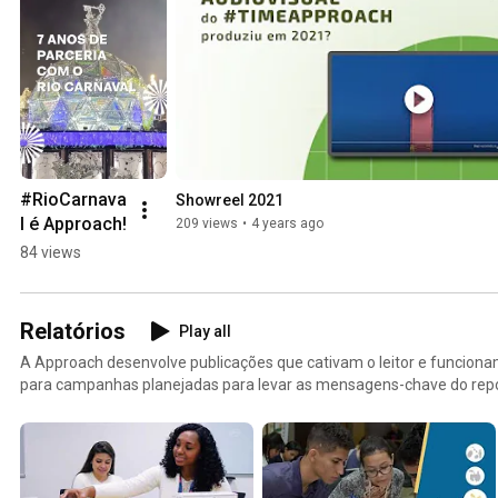
#RioCarnava
Showreel 2021
l é Approach!
209 views
•
4 years ago
84 views
Relatórios
Play all
A Approach desenvolve publicações que cativam o leitor e funcion
para campanhas planejadas para levar as mensagens-chave do repor
organização, por meio de uma variedade de canais. Isto é, nossos r
materialidade e com o engajamento dos stakeholders do cliente.