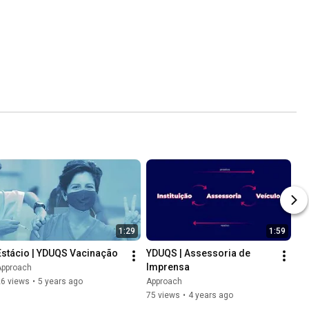
1:29
1:59
Estácio | YDUQS Vacinação
YDUQS | Assessoria de 
Imprensa
Approach
26 views
•
5 years ago
Approach
75 views
•
4 years ago