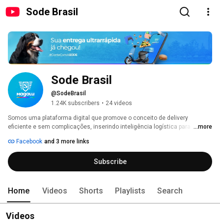
Sode Brasil
Sode Brasil
@SodeBrasil
1.24K subscribers
•
24 videos
Somos uma plataforma digital que promove o conceito de delivery 
eficiente e sem complicações, inserindo inteligência logística para 
...more
aperfeiçoar a gestão de entregas da sua empresa. 
Facebook
and 3 more links
Subscribe
Home
Videos
Shorts
Playlists
Search
Videos