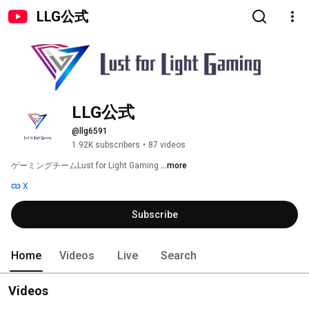
LLG公式
LLG公式
@llg6591
1.92K subscribers
•
87 videos
ゲーミングチームLust for Light Gaming 
...more
X
Subscribe
Home
Videos
Live
Search
Videos