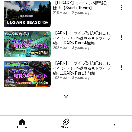
【LLGARK】シーズン5情報公
開！【Svartalfheim】
210 views
2 years ago
1:09
【ARK】トライブ対抗町おこし
イベント！-本拠点＆Aトライブ
編- LLGARK Part.4後編
202 views
3 years ago
27:32
【ARK】トライブ対抗町おこし
イベント！-本拠点＆Aトライブ
編- LLGARK Part.3 前編
102 views
3 years ago
14:26
Library
Home
Shorts