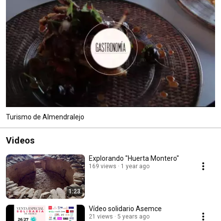
Turismo de Almendralejo
Videos
Explorando "Huerta Montero"
169 views
1 year ago
1:23
Vídeo solidario Asemce
21 views
5 years ago