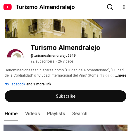
Turismo Almendralejo
Turismo Almendralejo
@turismoalmendralejo6949
92 subscribers
•
26 videos
Denominaciones tan dispares como “Ciudad del Romanticismo”, “Ciudad 
de la Cordialidad” o “Ciudad Internacional del Vino” (Roma, 13 de octubre 
...more
de 1987) y “Ciudad Antigua del Vino” (Bézier, 27 de junio de 1992) definen 
Facebook
and 1 more link
la personalidad de una ciudad tan peculiar como Almendralejo, que ha 
sabido hacerse merecedora de tales calificativos. Almendralejo es la 
Subscribe
capital de la amplia y rica comarca de la Tierra de Barros, situada en la 
importante ruta Vía de la Plata (antigua calzada romana) en la provincia de 
Badajoz. 
Home
Videos
Playlists
Search