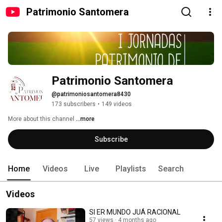
Patrimonio Santomera
Patrimonio Santomera
@patrimoniosantomera8430
173 subscribers
•
149 videos
More about this channel
...more
Subscribe
Home
Videos
Live
Playlists
Search
Videos
SI ER MUNDO JUÁ RACIONAL
57 views
4 months ago