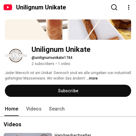
Unilignum Unikate
Unilignum Unikate
@unilignumunikate1744
2 subscribers
•
1 video
Jeder Mensch ist ein Unikat. Dennoch sind wir alle umgeben von industriell 
gefertigter Massenware. Wir wollen das ändern! 
...more
Subscribe
Home
Videos
Search
Videos
Handgedrechselter