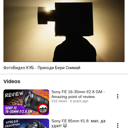
ФотоВидео КУБ - Приходи Бери Снимай
Videos
Sony FE 16-35mm f/2.8 GM -
Amazing point of review
416 views
6 years ago
3:35
Sony FE 85mm f/1.8: мал, да
удал! 🙀