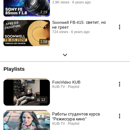
2.9K views
6 years ago
2:29
Soonwell FB-415: светит, но
не греет
724 views
6 years ago
1:58
Playlists
FotoVideo KUB
KUB-TV · Playlist
12
Работы студентов курса
"Режиссура кино"
KUB-TV · Playlist