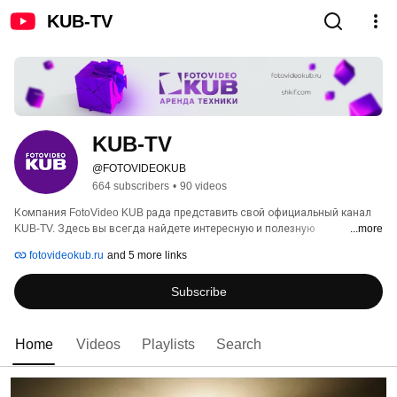
KUB-TV
KUB-TV
@FOTOVIDEOKUB
664 subscribers
•
90 videos
Компания FotoVideo KUB рада представить свой официальный канал 
KUB-TV. Здесь вы всегда найдете интересную и полезную 
...more
информацию из области фотографии и видео - cекреты 
fotovideokub.ru
and 5 more links
профессиональных фотографов и фильммейкеров, обзор 
оборудования и техники, новости и события нашей компании. 
Subscribe
Home
Videos
Playlists
Search