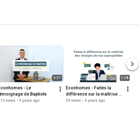
0:57
1:18
Econhomes - Le 
Econhomes - Faites la 
témoignage de Baptiste
différence sur la maîtrise 
des charges de vos 
112 views
•
5 years ago
29 views
•
5 years ago
copropriétés