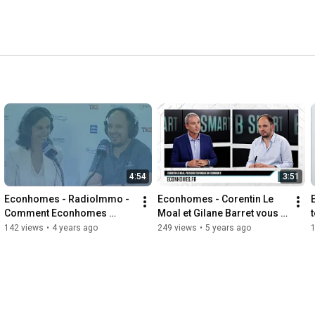
4:54
3:51
Econhomes - RadioImmo - 
Econhomes - Corentin Le 
Comment Econhomes 
Moal et Gilane Barret vous 
utilise la data pour devenir 
parlent des charges de 
142 views
•
4 years ago
249 views
•
5 years ago
le service achats 
copropriété sur B Smart TV
externalisé