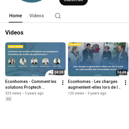
Home
Videos
Videos
58:30
54:49
Econhomes - Comment les 
Econhomes - Les charges 
solutions Proptech 
augmentent-elles lors de la 
accompagnent l’évolution 
mise en copropriété des 
323 views
•
3 years ago
120 views
•
3 years ago
du métier de gestionnaire
immeubles sociaux ?
CC