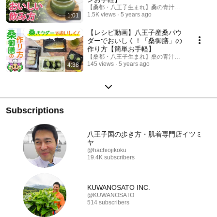
【桑都・八王子生まれ】桑の青汁・桑茶なら創輝
1.5K views
5 years ago
1:01
【レシピ動画】八王子産桑パウ
ダーでおいしく！「桑御膳」の
作り方【簡単お手軽】
【桑都・八王子生まれ】桑の青汁・桑茶なら創輝
145 views
5 years ago
4:38
Subscriptions
八王子国の歩き方・肌着専門店イツミ
ヤ
@hachiojikoku
19.4K subscribers
KUWANOSATO INC.
@KUWANOSATO
514 subscribers