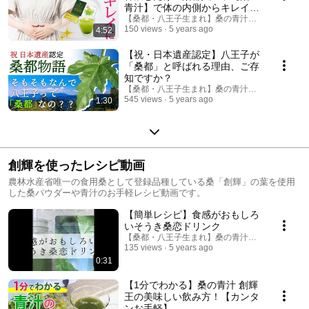
青汁】で体の内側からキレイ
に！
【桑都・八王子生まれ】桑の青汁・桑茶なら創輝
150 views
5 years ago
4:52
【祝・日本遺産認定】八王子が
「桑都」と呼ばれる理由、ご存
知ですか？
【桑都・八王子生まれ】桑の青汁・桑茶なら創輝
545 views
5 years ago
1:30
創輝を使ったレシピ動画
農林水産省唯一の食用桑として登録品種している桑「創輝」の葉を使用
した桑パウダーや青汁のお手軽レシピ動画です。
【簡単レシピ】食感がおもしろ
いそうき桑恋ドリンク
【桑都・八王子生まれ】桑の青汁・桑茶なら創輝
135 views
5 years ago
0:31
【1分でわかる】桑の青汁 創輝
王の美味しい飲み方！【カンタ
ンお手軽】