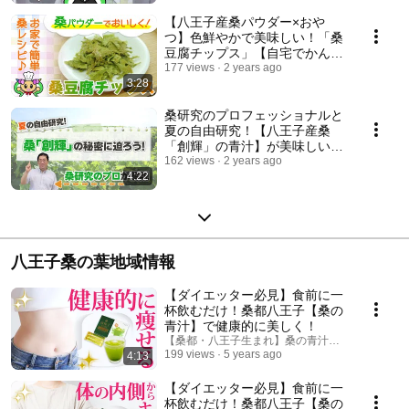
【八王子産桑パウダー×おや
つ】色鮮やかで美味しい！「桑
豆腐チップス」【自宅でかんた
んレシピ】
177 views
2 years ago
3:28
桑研究のプロフェッショナルと
夏の自由研究！【八王子産桑
「創輝」の青汁】が美味しいヒ
ミツとは？
162 views
2 years ago
4:22
八王子桑の葉地域情報
【ダイエッター必見】食前に一
杯飲むだけ！桑都八王子【桑の
青汁】で健康的に美しく！
【桑都・八王子生まれ】桑の青汁・桑茶なら創輝
199 views
5 years ago
4:13
【ダイエッター必見】食前に一
杯飲むだけ！桑都八王子【桑の