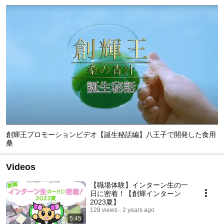
創輝王プロモーションビデオ【誕生秘話編】八王子で開発した食用
桑
Videos
【職場体験】インターン生の一
日に密着！【創輝インターン
2023夏】
128 views
2 years ago
5:45