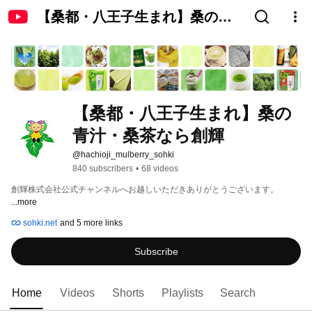
【桑都・八王子生まれ】桑の青
汁・桑茶なら創輝
【桑都・八王子生まれ】桑の
青汁・桑茶なら創輝
@hachioji_mulberry_sohki
840 subscribers
•
68 videos
創輝株式会社公式チャンネルへお越しいただきありがとうございます。 
...more
sohki.net
and 5 more links
Subscribe
Home
Videos
Shorts
Playlists
Search