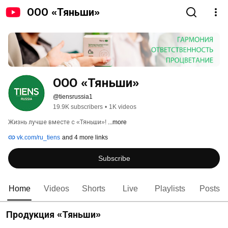
ООО «Тяньши»
ООО «Тяньши»
@tiensrussia1
19.9K subscribers
•
1K videos
Жизнь лучше вместе с «Тяньши»! 
...more
vk.com/ru_tiens
and 4 more links
Subscribe
Home
Videos
Shorts
Live
Playlists
Posts
Продукция «Тяньши»