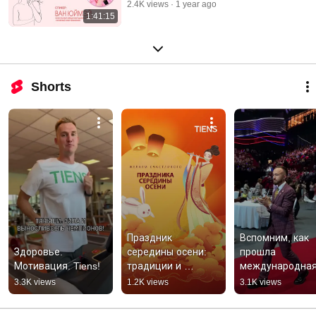
2.4K views
1 year ago
1:41:15
Shorts
Праздник 
Вспомним, как 
Здоровье. 
середины осени: 
прошла 
Мотивация. Tiens!
традиции и 
международная
история 🌕
конференция 
3.3K views
1.2K views
3.1K views
«TIENS. Новая 
реальность»?