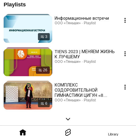
Playlists
Информационные встречи
ООО «Тяньши» · Playlist
3
TIENS 2023 | МЕНЯЕМ ЖИЗНЬ
К ЛУЧШЕМУ
ООО «Тяньши» · Playlist
26
КОМПЛЕКС
ОЗДОРОВИТЕЛЬНОЙ
ГИМНАСТИКИ ЦИГУН «8
КУСКОВ ПАРЧИ»
ООО «Тяньши» · Playlist
6
Library