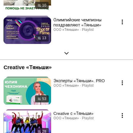
10
Олимпийские чемпионы
поздравляют «Тяньши»
ООО «Тяньши» · Playlist
13
Creative «Тяньши»
Эксперты «Тяньши». PRO
ООО «Тяньши» · Playlist
53
Creative с «Тяньши»
ООО «Тяньши» · Playlist
28