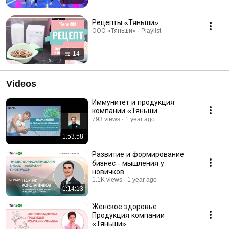
Рецепты «Тяньши»
ООО «Тяньши» · Playlist
14
Videos
Иммунитет и продукция
компании «Тяньши
793 views
1 year ago
1:53:58
Развитие и формирование
бизнес - мышления у
новичков
1.1K views
1 year ago
1:14:13
Женское здоровье.
Продукция компании
«Тяньши»