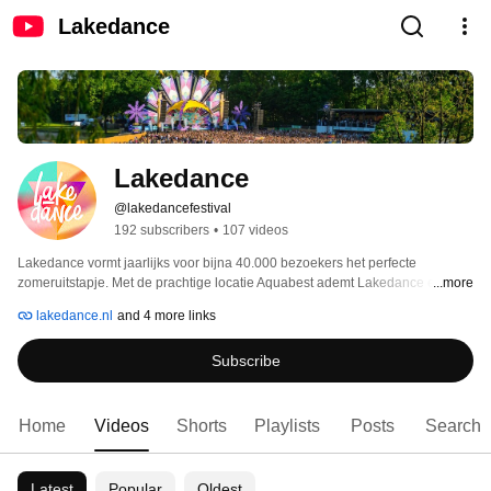
Lakedance
Lakedance
@lakedancefestival
192 subscribers
•
107 videos
Lakedance vormt jaarlijks voor bijna 40.000 bezoekers het perfecte 
zomeruitstapje. Met de prachtige locatie Aquabest ademt Lakedance een en 
...more
al zomer, waarbij twee keer per jaar gedanst kan worden in het zand. As 
lakedance.nl
and 4 more links
friends we dance! 
Subscribe
Home
Videos
Shorts
Playlists
Posts
Search
Latest
Popular
Oldest