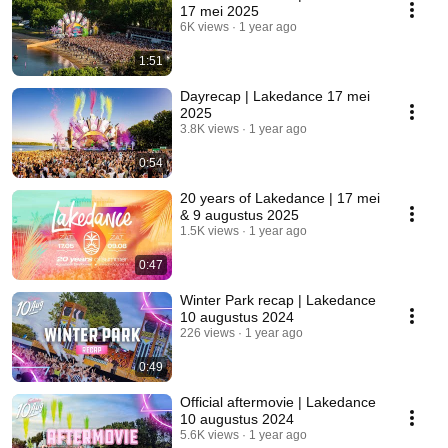
17 mei 2025
6K views
1 year ago
1:51
Dayrecap | Lakedance 17 mei
2025
3.8K views
1 year ago
0:54
20 years of Lakedance | 17 mei
& 9 augustus 2025
1.5K views
1 year ago
0:47
Winter Park recap | Lakedance
10 augustus 2024
226 views
1 year ago
0:49
Official aftermovie | Lakedance
10 augustus 2024
5.6K views
1 year ago