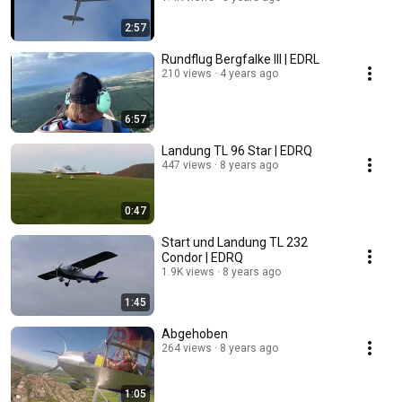
2:57
Rundflug Bergfalke III | EDRL
210 views
4 years ago
6:57
Landung TL 96 Star | EDRQ
447 views
8 years ago
0:47
Start und Landung TL 232
Condor | EDRQ
1.9K views
8 years ago
1:45
Abgehoben
264 views
8 years ago
1:05