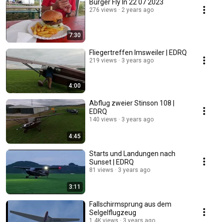
Burger Fly In 22 07 2023
276 views
2 years ago
7:30
Fliegertreffen Imsweiler | EDRQ
219 views
3 years ago
4:00
Abflug zweier Stinson 108 |
EDRQ
140 views
3 years ago
4:45
Starts und Landungen nach
Sunset | EDRQ
81 views
3 years ago
3:11
Fallschirmsprung aus dem
Selgelflugzeug
1.4K views
3 years ago