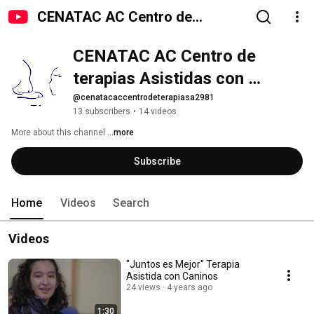
CENATAC AC Centro de
terapias Asistidas con Caninos
CENATAC AC Centro de 
terapias Asistidas con 
Caninos
@cenatacaccentrodeterapiasa2981
13 subscribers
•
14 videos
More about this channel
...more
Subscribe
Home
Videos
Search
Videos
"Juntos es Mejor" Terapia
Asistida con Caninos
24 views
4 years ago
1:30