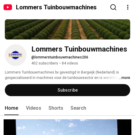
Lommers Tuinbouwmachines
Lommers Tuinbouwmachines
@lommerstuinbouwmachines206
402 subscribers
•
84 videos
Lommers Tuinbouwmachines bv gevestigd in Bergeijk (Nederland) is 
gespecialiseerd in machines voor de tuinbouwsector en is wereldwijd 
...more
actief. 
Subscribe
Home
Videos
Shorts
Search