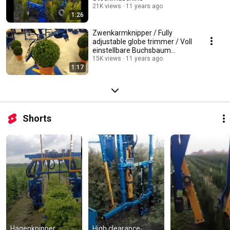
21K views
11 years ago
1:26
Zwenkarmknipper / Fully
adjustable globe trimmer / Voll
einstellbare Buchsbaum
schneidemaschine
15K views
11 years ago
1:17
Shorts
Hagenknipper 
High clearance 