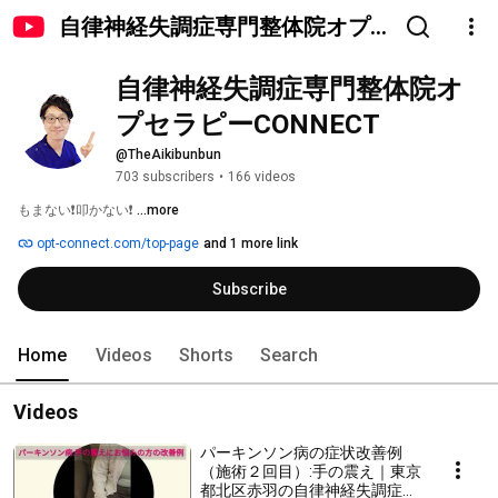
自律神経失調症専門整体院オプ
セラピーCONNECT
自律神経失調症専門整体院オ
プセラピーCONNECT
@TheAikibunbun
703 subscribers
•
166 videos
もまない❗叩かない❗ 
...more
opt-connect.com/top-page
and 1 more link
Subscribe
Home
Videos
Shorts
Search
Videos
パーキンソン病の症状改善例
（施術２回目）:手の震え｜東京
都北区赤羽の自律神経失調症専