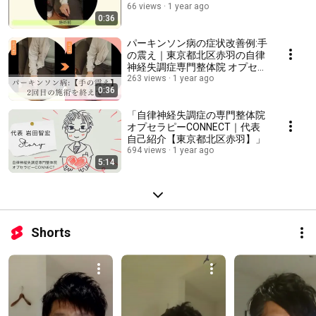
門整体院 オプセラピー
66 views
1 year ago
0:36
CONNECT
パーキンソン病の症状改善例:手
の震え｜東京都北区赤羽の自律
神経失調症専門整体院 オプセラ
ピーCONNECT
263 views
1 year ago
0:36
「自律神経失調症の専門整体院
オプセラピーCONNECT｜代表
自己紹介【東京都北区赤羽】」
694 views
1 year ago
5:14
Shorts