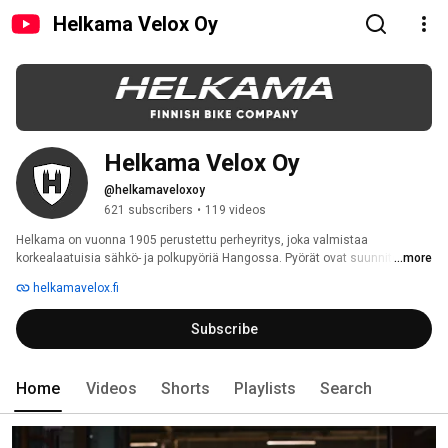
Helkama Velox Oy
Helkama Velox Oy
@helkamaveloxoy
621 subscribers
•
119 videos
Helkama on vuonna 1905 perustettu perheyritys, joka valmistaa 
korkealaatuisia sähkö- ja polkupyöriä Hangossa. Pyörät ovat suunniteltu, 
...more
testattu ja valmistettu Suomessa pohjoisen vaihteleviin sääolosuhteisiin. 
helkamavelox.fi
Subscribe
Home
Videos
Shorts
Playlists
Search