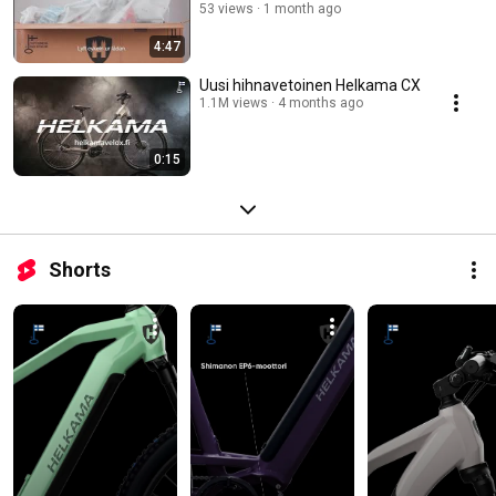
53 views
1 month ago
4:47
Uusi hihnavetoinen Helkama CX
1.1M views
4 months ago
0:15
Shorts