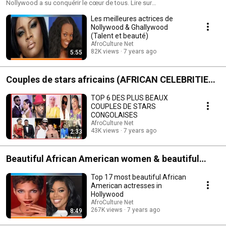
Nollywood a su conquérir le cœur de tous. Lire sur
http://afroculture.net/les-plus-belles-actrices-de-nollywood/ Abonnez-
Les meilleures actrices de
vous sur : Notre site : http://afroculture.net/ BOUTIQUE EN LIGNE/ SHOP :
http://cultureafro.net/ Notre facebook :
Nollywood & Ghallywood
https://www.facebook.com/afroculture.net Notre twitter :
(Talent et beauté)
https://twitter.com/Afroculturenet
AfroCulture Net
82K views
7 years ago
5:55
Couples de stars africains (AFRICAN CELEBRITIES
COUPLES)
TOP 6 DES PLUS BEAUX
COUPLES DE STARS
CONGOLAISES
AfroCulture Net
43K views
7 years ago
2:33
Beautiful African American women & beautiful
Afro-latina
Top 17 most beautiful African
American actresses in
Hollywood
AfroCulture Net
267K views
7 years ago
8:49