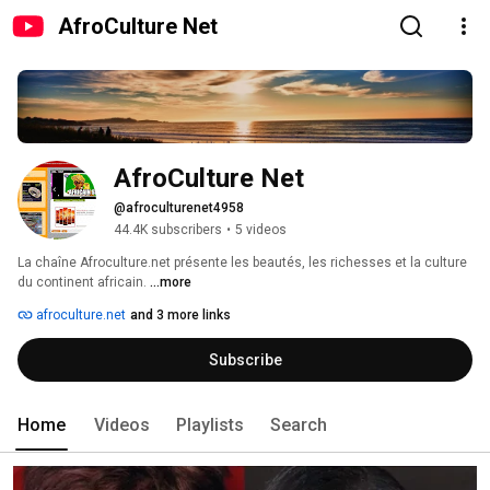
AfroCulture Net
AfroCulture Net
@afroculturenet4958
44.4K subscribers
•
5 videos
La chaîne Afroculture.net présente les beautés, les richesses et la culture 
du continent africain. 
...more
afroculture.net
and 3 more links
Subscribe
Home
Videos
Playlists
Search