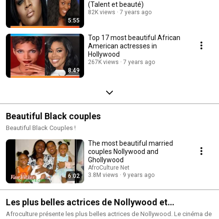
(Talent et beauté)
82K views
7 years ago
5:55
Top 17 most beautiful African
American actresses in
Hollywood
267K views
7 years ago
8:49
Beautiful Black couples
Beautiful Black Couples !
The most beautiful married
couples Nollywood and
Ghollywood
AfroCulture Net
3.8M views
9 years ago
6:02
Les plus belles actrices de Nollywood et
Ghallywood
Afroculture présente les plus belles actrices de Nollywood. Le cinéma de