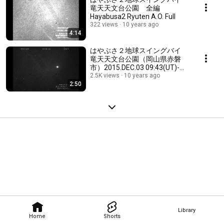
竜天天文台公園 全編
Hayabusa2 Ryuten A.O. Full
322 views
10 years ago
4:14
はやぶさ２地球スイングバイ
竜天天文台公園（岡山県赤磐
市）2015.DEC.03 09:43(UT)-
Hayabusa2 Ryuten-AO 40cm
2.5K views
10 years ago
2:50
F4
Library
Home
Shorts