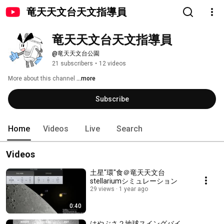
竜天天文台天文指導員
竜天天文台天文指導員
@竜天天文台公園
21 subscribers
•
12 videos
More about this channel
...more
Subscribe
Home
Videos
Live
Search
Videos
土星"環"食＠竜天天文台
stellariumシミュレーション
29 views
1 year ago
0:40
はやぶさ２地球スイングバイ