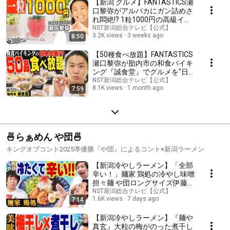
【新潟 グルメ】FANTASTICS瀬
口黎弥がアルパカにガン詰めさ
れ悶絶!? 1粒1000円の高級イチ
ゴにも驚愕…胎内市を満喫【新
NST新潟総合テレビ【公式】
3.2K views
3 weeks ago
8:50
潟100米る】
【50種食べ放題】FANTASTICS
瀬口黎弥が胎内市の和食バイキ
ング『誠食堂』でグルメを"日
本代表選出"!? 爆食サッカー実況
NST新潟総合テレビ【公式】
8.1K views
1 month ago
7:59
がカオスすぎた🤣【新潟100米
るインテグラル】
🍜らぁめん や団🍜
キングオブコント2025準優勝『や団』によるコント×新潟ラーメン
【新潟冷やしラーメン】「全部
辛い！」麺家 鶏処の冷やし味噌
担々麺 や団ロングサイズ伊藤だ
け激辛だったら…【らぁめん や
NST新潟総合テレビ【公式】
1.6K views
7 days ago
7:14
団】
【新潟冷やしラーメン】『麺や
真玄』大粒の梅がのった煮干し