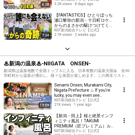
3.2K views
8 days ago
6:28
ームとの出会いも【新潟100米
る傑作選】
【FANTASTICS】ひとりぼっち
瀬口黎弥の新潟・十日町ロケ…
からのまさかの駆けつけてくれ
たファン達との出会い【新潟
NST新潟総合テレビ【公式】
2.7K views
2 weeks ago
7:24
100米る 2023年7月8日OA】
♨新潟の温泉♨-NIIGATA ONSEN-
新潟県は温泉地数で全国トップ３に入る、日本有数の温泉大国♨ 全30
市町村から温泉が湧出し、様々な泉質が楽しめます。この再生リストで
はそんな新潟県内の温泉地を紹介しています！
Senami Onsen, Murakami City,
Niigata Prefecture ♨ If you're
lucky, you may even see
dolphins at "...
NST新潟総合テレビ【公式】
21K views
1 year ago
13:59
【新潟・田上】桜と絶景インフ
ィニティ風呂！TAKUMI
PREMIUM（匠プレミアム）ル
ームで贅沢露天風呂体験【ホテ
NST新潟総合テレビ【公式】