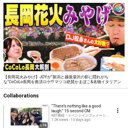
【長岡花火みやげ】JOYが"新潟と越後湯沢の影に隠れがち
な"CoCoLo長岡を救済ロケ!? マツコ絶賛かまぼこ&名物イタリアン
爆食♪お土産ぴったりな地酒も…長岡花火直前グルメ旅【潟ちゅー
ぶ】
Collaborations
"There's nothing like a good
laugh." 15-second CM
NST番組・イベントインフォメーション and NST Niigata S
1.2K views
13 days ago
0:16