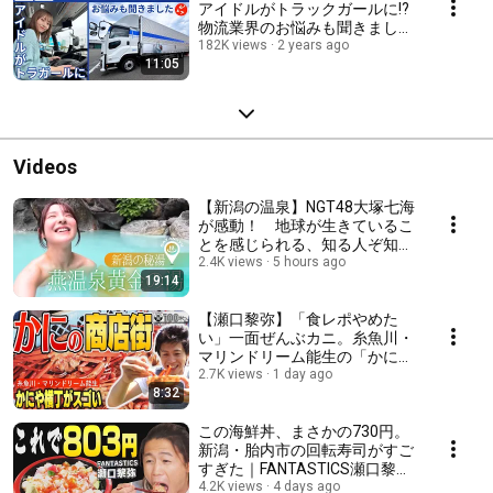
アイドルがトラックガールに!?
物流業界のお悩みも聞きました
#あなたのお仕事教えて下さい
182K views
2 years ago
11:05
#トラックドライバー #川越紗
彩
Videos
【新潟の温泉】NGT48大塚七海
が感動！ 地球が生きているこ
とを感じられる、知る人ぞ知る
秘湯 新潟県妙高市にある燕温
2.4K views
5 hours ago
19:14
泉・黄金の湯が最高すぎた
【瀬口黎弥】「食レポやめた
い」一面ぜんぶカニ。糸魚川・
マリンドリーム能生の「かにや
横丁」がすごすぎた
2.7K views
1 day ago
8:32
【FANTASTICSの新潟100米る
2023年7月29日OA】
この海鮮丼、まさかの730円。
新潟・胎内市の回転寿司がすご
すぎた｜FANTASTICS瀬口黎弥
【新潟100米るインテグラル】
4.2K views
4 days ago