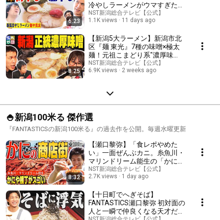
冷やしラーメンがウマすぎた
【らぁめん や団】
NST新潟総合テレビ【公式】
1.1K views
11 days ago
6:23
【新潟5大ラーメン】新潟市北
区『麺 東光』7種の味噌×極太
麺！元祖こまどり系"濃厚味
噌"の実力！【らぁめん や団
NST新潟総合テレビ【公式】
6.9K views
2 weeks ago
8:25
2025年6月21日放送】
🍚新潟100米る 傑作選
『FANTASTICSの新潟100米る』の過去作を公開。毎週水曜更新
【瀬口黎弥】「食レポやめた
い」一面ぜんぶカニ。糸魚川・
マリンドリーム能生の「かにや
横丁」がすごすぎた
NST新潟総合テレビ【公式】
2.7K views
1 day ago
8:32
【FANTASTICSの新潟100米る
2023年7月29日OA】
【十日町でへぎそば】
FANTASTICS瀬口黎弥 初対面の
人と一瞬で仲良くなる天才だっ
た！米を育てる女子サッカーチ
NST新潟総合テレビ【公式】