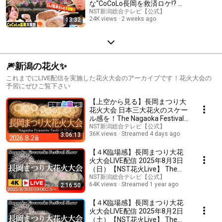
な"CoCoLo長岡を救済ロケ!? マ
ツコ絶賛かまぼこ&名物イタリ
NST新潟総合テレビ【公式】
24K views
2 weeks ago
13:32
アン爆食♪お土産ぴったりな地
酒も…長岡花火直前グルメ旅
【潟ちゅーぶ】
🎆新潟の花火✨
これまでにLIVE配信を実施した花火大会のアーカイブです！花火大会の
予習にぜひご覧下さい
【上空から見る】長岡まつり大
花火大会 日本三大花火のスケー
ル感を！The Nagaoka Festival
The Grand Fireworks Show
NST新潟総合テレビ【公式】
36K views
Streamed 4 days ago
3:06:13
【４K臨場感】長岡まつり大花
火大会LIVE配信 2025年8月3日
（日）【NST花火Live】 The
Nagaoka Festival The Grand
NST新潟総合テレビ【公式】
64K views
Streamed 1 year ago
2:16:50
Fireworks Show
【４K臨場感】長岡まつり大花
火大会LIVE配信 2025年8月2日
（土）【NST花火Live】 The