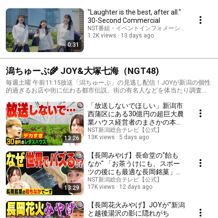
"Laughter is the best, after all."
30-Second Commercial
NST番組・イベントインフォメーション and NST Niigata S
1.2K views
13 days ago
0:31
潟ちゅーぶ🌾 JOY&大塚七海（NGT48)
毎週土曜 午前11:15放送「潟ちゅーぶ」の見逃し配信！JOYが新潟の個性
的過ぎるお店や街に伝わる都市伝説、街の有名人などを体当たり調査し
ます！
「放送しないでほしい」新潟市
西蒲区にある30億円の超巨大農
業ハウス経営者のまさかの本
音… サッカーコートのようなレ
NST新潟総合テレビ【公式】
13K views
5 days ago
13:26
タス工場にJOYさん驚愕【潟ち
ゅーぶ】
【長岡みやげ】長命堂の"飴も
なか" 「お茶うけにも、スポー
ツの後にも最適な長岡銘菓」が
令和に驚愕の大ブレイク！未知
NST新潟総合テレビ【公式】
17K views
12 days ago
13:29
の食感にJOYさんも夢中【潟ち
ゅーぶ】
【長岡花火みやげ】JOYが"新潟
と越後湯沢の影に隠れがち