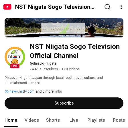
NST Niigata Sogo Television
Official Channel
NST Niigata Sogo Television 
Official Channel
@daisuki-niigata
LIVE
74.4K subscribers
•
1.8K videos
Discover Niigata, Japan through local food, travel, culture, and 
entertainment. 
...more
news.nsttv.com
and 5 more links
Subscribe
Home
Videos
Shorts
Live
Playlists
Posts