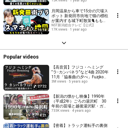
15K views
1 year ago
14:45
ル小柳】
月岡温泉から車で15分の穴場ス
ポット 新発田市街地で猫の標柱
が案内する城下町散策🐈ももク
ロもライブでやってくる🎤絶品
NST新潟総合テレビ【公式】
17K views
1 year ago
10:14
スイーツ「翁もなか」と「ごま
まんじゅう」も
Popular videos
【高音質】フジコ・ヘミング
”ラ･カンパネラ”など4曲 2020年
11月「協奏曲の夕べ」Fuzjko
Hemming 「La Campanella」
3M views
5 years ago
27:22
【For J Lodlive】
【新潟の懐かし映像】1990年
（平成2年）ごろの湯沢町 30
年前の苗場と越後湯沢駅・ガー
ラ湯沢駅開業・幻のバブルの巨
733K views
4 years ago
4:21
塔「湯沢ダイヤモンドタワ
ー」・ゲレンデでミスコン【タ
イムスリップNST】
【密着】トラック運転手の裏側