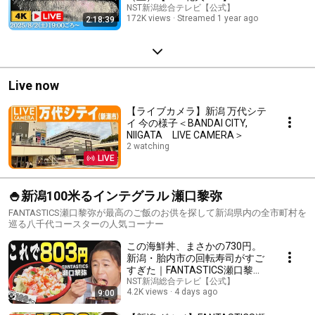
Nagaoka Festival The Grand
NST新潟総合テレビ【公式】
172K views
Streamed 1 year ago
2:18:39
Fireworks Show
Live now
【ライブカメラ】新潟 万代シテ
イ 今の様子＜BANDAI CITY,
NIIGATA LIVE CAMERA＞
2 watching
LIVE
🍚新潟100米るインテグラル 瀬口黎弥
FANTASTICS瀬口黎弥が最高のご飯のお供を探して新潟県内の全市町村を
巡る八千代コースターの人気コーナー
この海鮮丼、まさかの730円。
新潟・胎内市の回転寿司がすご
すぎた｜FANTASTICS瀬口黎弥
【新潟100米るインテグラル】
NST新潟総合テレビ【公式】
4.2K views
4 days ago
9:00