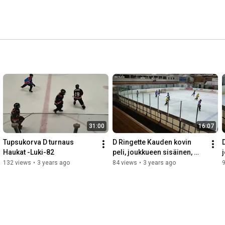
31:00
16:07
Tupsukorva D turnaus 
D Ringette Kauden kovin 
Haukat -Luki-82
peli, joukkueen sisäinen, 
Luki-Lukko 💪🏻😤 Erä 3
132 views
•
3 years ago
84 views
•
3 years ago