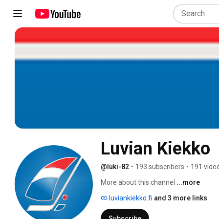
Luvian Kiekko
@luki-82
•
193 subscribers
•
191 vide
More about this channel
...more
luviankiekko.fi
and 3 more links
Subscribe