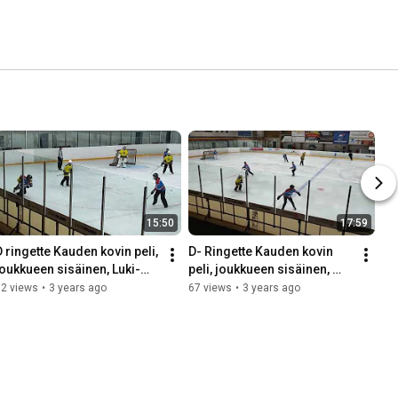
15:50
17:59
D ringette Kauden kovin peli, 
D- Ringette Kauden kovin 
joukkueen sisäinen, Luki-
peli, joukkueen sisäinen, 
Lukko 💪🏻😤 Erä 2
Luki-Lukko 💪🏻😤 Erä 1
92 views
•
3 years ago
67 views
•
3 years ago