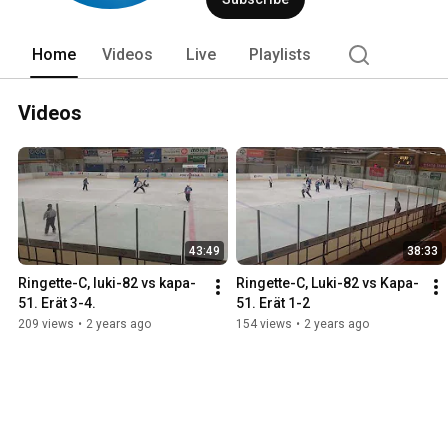
Home
Videos
Live
Playlists
Videos
43:49
38:33
Ringette-C, luki-82 vs kapa-
Ringette-C, Luki-82 vs Kapa-
51. Erät 3-4.
51. Erät 1-2
209 views
•
2 years ago
154 views
•
2 years ago