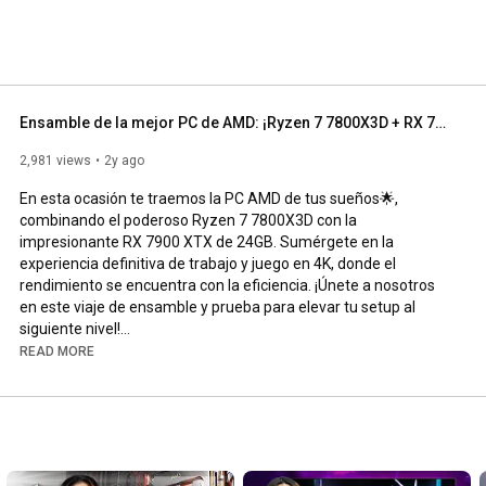
Ensamble de la mejor PC de AMD: ¡Ryzen 7 7800X3D + RX 7900 XTX,   trabaja y domina el 4K en gaming🎮!
2,981 views
2y ago
En esta ocasión te traemos la PC AMD de tus sueños🌟, 
combinando el poderoso Ryzen 7 7800X3D con la 
impresionante RX 7900 XTX de 24GB. Sumérgete en la 
experiencia definitiva de trabajo y juego en 4K, donde el 
rendimiento se encuentra con la eficiencia. ¡Únete a nosotros 
en este viaje de ensamble y prueba para elevar tu setup al 
siguiente nivel!

Para este emsamble, el mismo 
#AMD
 nos prestó el KIT de 
READ MORE
#Avatar
 oficial de la marca, juego que se desarrolló junto de la 
mano con 
#Ubisoft
.

✅ Conoce la Pc Navi 7900XTX en nuestra web: 
https://shorturl.at/uGKLY
 ✅ Procesador Ryzen 7800X3D 
disponible: 
https://shorturl.at/alFY0