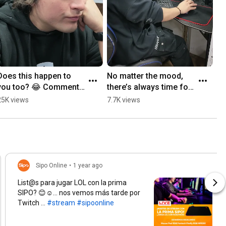
Does this happen to 
No matter the mood, 
you too? 😂 Comment 
there’s always time for 
your favorite video 
a few games 🎮🔥 
25K views
7.7K views
game 👇 Your ideal PC 
Comment your PC 
is at sipoonline....
specs 👇
Sipo Online
•
1 year ago
List@s para jugar LOL con la prima
SIPO? 😊☺️... nos vemos más tarde por
Twitch ...
#stream
#sipoonline