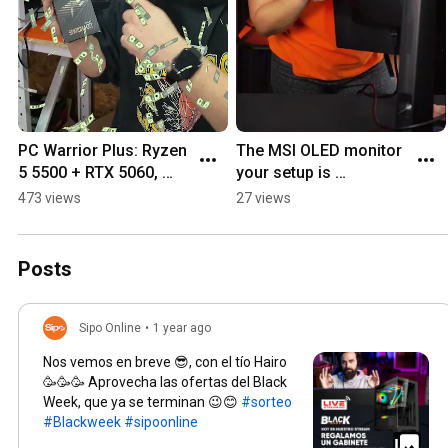
PC Warrior Plus: Ryzen 
The MSI OLED monitor 
5 5500 + RTX 5060, 
your setup is 
ready to play 🎮🔥 Free 
screaming for 😱 On 
473 views
27 views
shipping at 
sale at sipoonline.cl 🔥
sipoonline.cl
🚚
Posts
Sipo Online
•
1 year ago
Nos vemos en breve 😎, con el tío Hairo
🥳🥳🥳 Aprovecha las ofertas del Black
Week, que ya se terminan 😉😊
#sorteo
#Blackweek
#sipoonline