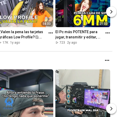
14:33
21:03
¿Valen la pena las tarjetas 
El Pc más POTENTE para 
gráficas Low Profile?🤔 
jugar, transmitir y editar, 
¡Analizamos las mejores 
FULL FPS! Armamos el Pc 
17K
1y ago
723
2y ago
opciones del mercado!✅
más BESTIA a un streamer!