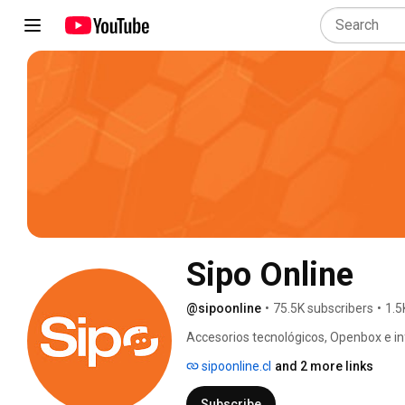
Sipo Online
@sipoonline
•
75.5K subscribers
•
1.5
Accesorios tecnológicos, Openbox e i
usuarios en general. 
sipoonline.cl
and 2 more links
Subscribe