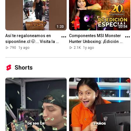
1:20
20:54
Así te regaloneamos en 
Componentes MSI Monster 
sipoonline.cl 🤭... Visita la 
Hunter Unboxing: ¡Edición 
web🫶 #pcarmadas 
Limitada 20º Aniversario! 🐉 
790
1y ago
2.1K
1y ago
#pcgamer #tiendagamer
MSI ft. CAPCOM... PC!
Shorts