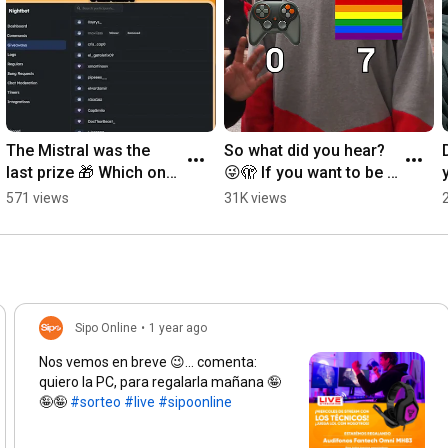
Suscríbete! todos las semanas subimos un vídeo y aprenderás 
sobre tecnología.
The Mistral was the 
So what did you hear? 
last prize 🎁 Which one 
😜🫣 If you want to be a 
do you want next? 👇 
gamer🕹, you know 
571 views
31K views
Deals at sipoonline.cl 
where to find your 
🔥
gaming PC at sip...
Sipo Online
•
1 year ago
Nos vemos en breve 😉... comenta:
quiero la PC, para regalarla mañana 🤪
🤪🤪
#sorteo
#live
#sipoonline