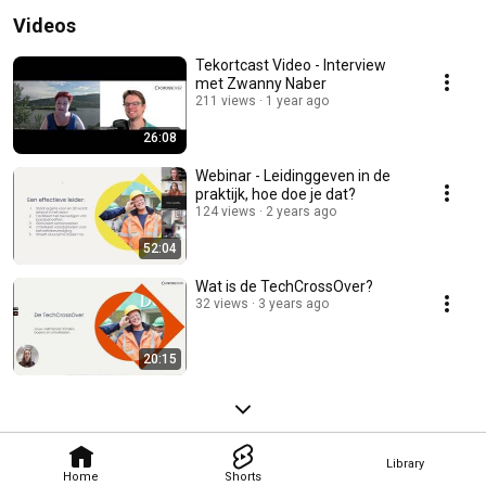
Videos
Tekortcast Video - Interview
met Zwanny Naber
211 views
1 year ago
26:08
Webinar - Leidinggeven in de
praktijk, hoe doe je dat?
124 views
2 years ago
52:04
Wat is de TechCrossOver?
32 views
3 years ago
20:15
Library
Home
Shorts