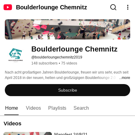
Boulderlounge Chemnitz
Boulderlounge Chemnitz
@boulderloungechemnitz2019
148 subscribers
•
75 videos
Nach acht großartigen Jahren Boulderlounge, freuen wir uns sehr, euch seit 
April 2018 in der neuen, hellen und großzügigen Boulderlounge 2.0 
...more
begrüßen zu dürfen! 
Subscribe
Home
Videos
Playlists
Search
Videos
Manofest 24/8/21