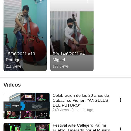
15/06/2021 #10 
Día 14/6/2021 #4 
Rodrigo
Miguel
211 views
177 views
Videos
Celebración de los 20 años de
Cubacirco Pioneril "ÁNGELES
DEL FUTURO"
240 views
9 months ago
2:27
Festival Arte Callejero Pa' mi
Pueblo. Liderado por el Músico