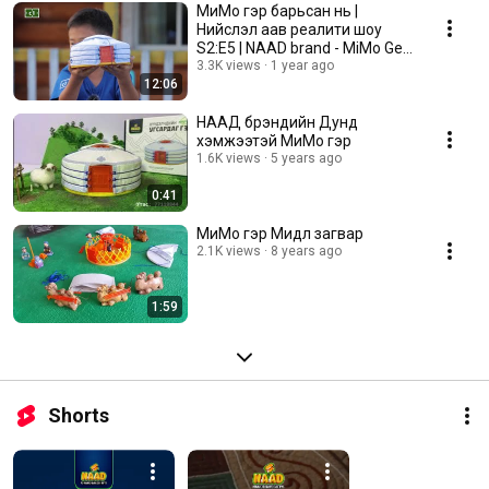
МиМо гэр барьсан нь |
Нийслэл аав реалити шоу
S2:E5 | NAAD brand - MiMo Ger |
Утас: 77118844
3.3K views
1 year ago
12:06
НААД брэндийн Дунд
хэмжээтэй МиМо гэр
1.6K views
5 years ago
0:41
МиМо гэр Мидл загвар
2.1K views
8 years ago
1:59
Shorts