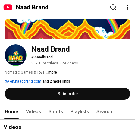
Naad Brand
Naad Brand
@naadbrand
357 subscribers
•
29 videos
Nomadic Games & Toys 
...more
en.naadbrand.com
and 2 more links
Subscribe
Home
Videos
Shorts
Playlists
Search
Videos